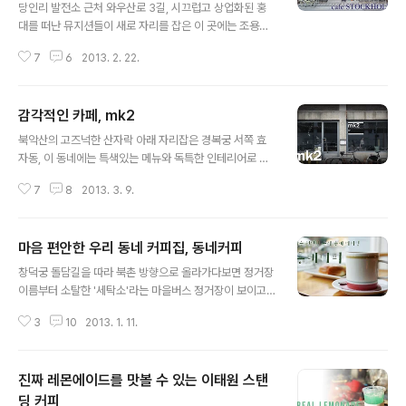
당인리 발전소 근처 와우산로 3길, 시끄럽고 상업화된 홍
대를 떠난 뮤지션들이 새로 자리를 잡은 이 곳에는 조용하
고 아기자기한 카페가 많은 것으로 알려져있다. 창작자들
7
6
2013. 2. 22.
이 커피 한 잔에 영감을 얻고 끊임없이 무언가를 창조해내
는 장소들 중에서도 이 곳은 정성스레 내린 사이폰 커피와
집에서 만든 것 같은 식사를 즐길 수 있다는데... 블로그와
감각적인 카페, mk2
SNS를 통해서도 많은 뮤지션들이 추천한 곳, 카페 스톡홀
글 내용
름_cafe Stockholm으로 찾아가보자. 카페 스톡홀름은
북악산의 고즈넉한 산자락 아래 자리잡은 경복궁 서쪽 효
사이폰 커피와 함께 시나몬 토스트를 함께 세트메뉴로 즐
자동, 이 동네에는 특색있는 메뉴와 독특한 인테리어로 눈
길 수 있는데, 생크림에 찍어먹는 두툼한 토스트가 맛이 참
길을 끄는 카페가 많이 위치하고 있다. 조그만 간판에 산세
~ 좋다 ㅋㅋ 이 카페의 주메뉴인 가지밥 또한 추천해주셨
7
8
2013. 3. 9.
리프체로 무심한 듯이 적혀져 있는 카페의 이름, mk2_엠
는데, 식사 대용으로 좋을 듯! 조그만 공간이지만 다양한 커
케이투. 시원한 채광창 안에 여유를 줄기는 사람들로 가득
피와 음료가 준비되어 있고, ..
했던 카페 mk2를 여유로운 주말 오후에 찾아가보았다. 간
마음 편안한 우리 동네 커피집, 동네커피
판이나 건물의 외관에서 느껴지듯, 보통 센스로는 넘볼 수
글 내용
없는 감각적인 인테리어가 눈길을 사로잡는 mk2. 가지각
창덕궁 돌담길을 따라 북촌 방향으로 올라가다보면 정거장
색의 빈티지 가구와 독특한 모양의 조명기구가 통일성을
이름부터 소탈한 '세탁소'라는 마을버스 정거장이 보이고,
해치지 않으면서도 모던한 분위기의 mk2를 만들어내고
어디선가 가야금인지 거문고인지 알 수 없는 국악이 울리
있었다. 또 이 근방에 위치한 미술관이나 갤러리의 소식을
3
10
2013. 1. 11.
는 원서동으로 찾아갈 수 있다. 길고양이들도 자유롭게 다
전하는 리플렛도 매장 내에 비치되어 있는데, 그래서인지
니며 자가용도 거의 보이지 않는 한적한 북촌마을, 어르신
예술가와 같은 풍모를 전하는 사람들이 많이 ..
들이 쉬고 계시는 원서노인정 맞은편, 한눈에 봐도 작아보
진짜 레몬에이드를 맛볼 수 있는 이태원 스탠
이는 초록색 커피잔이 그려진 간판을 만날 수 있다. 단골 고
객들이 자주 찾은 편안하고 따뜻한 커피숍, '동네커피'. 추
딩 커피