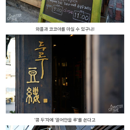
와플과 코코아를 마실 수 있구나!
'콩 두'자에 '끌어안을 루'를 쓴다고