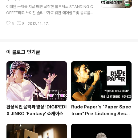
글 내용
운 겨울날, 눈쌓인 창덕궁 돌담길을 따라 걸어 올라가 도착
이태원 근처를 지날 때면 굵직한 볼드체로 STANDING C
한 동네커피. 따뜻한 분위기에 몸을 녹이기 위해, 먼저 이
OFFEE라고 쓰여진 슬리브가 끼워진 에메랄드빛 음료를
곳에서 직접 만드는 리코타치즈가 함께 나오는 베이글과
만난 적이 있을 것이다. 오늘 소개할 커피샵은 레몬을 직접
아메리카노를 함께 주문하였다. 동네커피에서는 직접 만든
5
8
2012. 12. 27.
갈아 만든 진짜 레몬에이드와 진하고 중량감이 있는 에스
케이크나 스콘, 브라우니를 판매하며,..
프레소로 사람들을 반기고 있는 스탠딩 커피_STANDING
COFFEE. 이태원점, 상수역점, 서대문역점에 이어 어린이
대공원역에 4호점을 개점하게 된 스탠딩 커피의 매력에 대
해 알아보자! 오후 느즈막이 찾아간 스탠딩 커피는 그 이름
이 블로그 인기글
과도 같이 다섯평 남짓한 공간에 바가 들어가 있고 길가로
내어져 있는 좌석 너댓개가 전부인 작은 공간이었다. 스탠
딩 커피를 대표하는 메뉴인 레몬에이드는 블루 큐라소_Blu
e Curacao라는 파란색 시럽을 넣어 색을 내는데, 오렌지
껍질로 만든 시럽인 만큼..
환상적인 음악과 영상! DIGIPEDI
Rude Paper's "Paper Spec
X JINBO 'Fantasy' 쇼케이스
trum" Pre-Listening Sessi
on