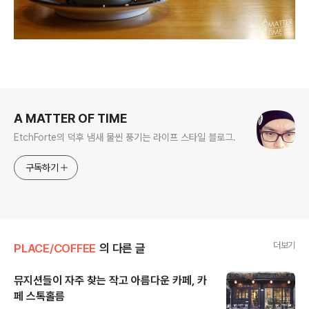
로그 정보
A MATTER OF TIME
EtchForte의 덕후 냄새 물씬 풍기는 라이프 스타일 블로그.
구독하기
더보기
PLACE/COFFEE
의 다른 글
뮤지션들이 자주 찾는 작고 아름다운 카페, 카
페 스톡홀름
글 내용