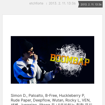
etchforte
2013. 2. 11. 13:36
2013. 2. 11. 13:36
Simon D., Paloalto, B-Free, Huckleberry P,
Rude Paper, Deepflow, Wutan, Rocky L, VEN,
샛별, Junggigo, illtong 등 내로라하는 힙합 뮤지