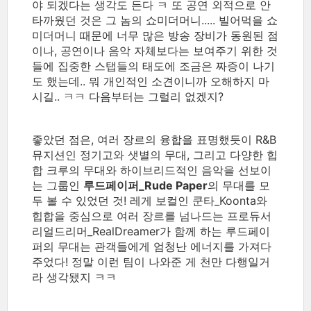
야 되겠다는 생각도 든다 ㅋ 또 공연 외적으로 안
타까웠던 것은 그 놈의 쇼미더머니..... 빌어먹을 쇼
미더머니 때문에 너무 많은 방송 장비가 동원된 점
이나, 공연이나 음악 자체보다는 보여주기 위한 것
들에 집중한 스탭들의 태도에 조금은 짜증이 나기
도 했는데.. 뭐 개인적인 소견이니까 오해하지 마
시길.. ㅋㅋ 다음부터는 그럴리 없겠지?
좋았던 점은, 여러 장르의 융합을 표명했듯이 R&B
뮤지션인 정기고와 샛별의 무대, 그리고 다양한 힙
합 크루의 무대와 하이브리드적인 음악을 선보이
는 그룹인
루드페이퍼_Rude Paper
의 무대를 모
두 볼 수 있었던 것! 레게 보컬인 쿤타_Koonta와
힙합을 중심으로 여러 장르를 넘나드는 프로듀서
리얼드리머_RealDreamer가 함께 하는 루드페이
퍼의 무대는 관객들에게 엄청난 에너지를 가져다
주었다! 정말 이런 팀이 나와준 게 천만 다행일거
라 생각됐지 ㅋㅋ