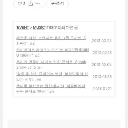
2
구독하기
'
EVENT
>
MUSIC
' 카테고리의 다른 글
새로운 시작, 스탠다트 뮤직그룹 콘서트 'S
2013.02.24
T.ART'
(61)
하이라이트 레코즈가 만드는 불금! 'BURNIN
2013.02.18
G NIGHT'
(10)
우리가 만들어 나가는 힙합 콘서트, Speak
2013.02.04
Show vol.6
(8)
'절충'을 향한 끊임없는 행진, 불한당들의 진
2013.01.23
입과 전투!
(46)
무대를 불사르는 힙합 뮤지션, 허클베리피
2013.01.21
단독 콘서트 '분신'
(14)