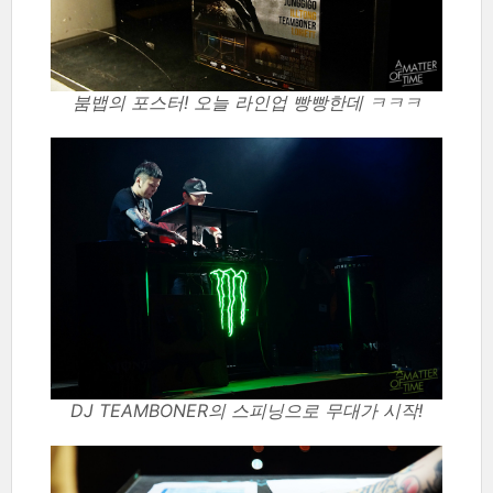
붐뱁의 포스터! 오늘 라인업 빵빵한데 ㅋㅋㅋ
DJ TEAMBONER의 스피닝으로 무대가 시작!