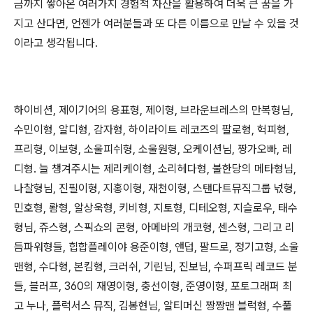
금까지 쌓아온 여러가지 경험적 자산을 활용하여 더욱 큰 꿈을 가
지고 산다면, 언젠가 여러분들과 또 다른 이름으로 만날 수 있을 것
이라고 생각됩니다.
하이비션, 제이기어의 용표형, 제이형, 브라운브레스의 만복형님,
수민이형, 알디형, 감자형, 하이라이트 레코즈의 팔로형, 헉피형,
프리형, 이보형, 소울피쉬형, 소울원형, 오케이션님, 짱가오빠, 레
디형. 늘 챙겨주시는 제리케이형, 소리헤다형, 불한당의 메타형님,
나찰형님, 진필이형, 지홍이형, 재천이형, 스탠다트뮤직그룹 넋형,
민호형, 뢈형, 알상욱형, 키비형, 지토형, 디테오형, 지슬로우, 태수
형님, 쥬스형, 스픽쇼의 콘형, 아메바의 개코형, 센스형, 그리고 리
듬파워형들, 힙합플레이야 용준이형, 앤덥, 팔드로, 정기고형, 소울
맨형, 수다형, 본킴형, 크러쉬, 기린님, 진보님, 수퍼프릭 레코드 분
들, 블러프, 360의 재영이형, 충선이형, 준영이형, 포토그래퍼 최
고 누나, 플럭서스 뮤직, 김봉현님, 알티머신 짱짱맨 블럭형, 수풀