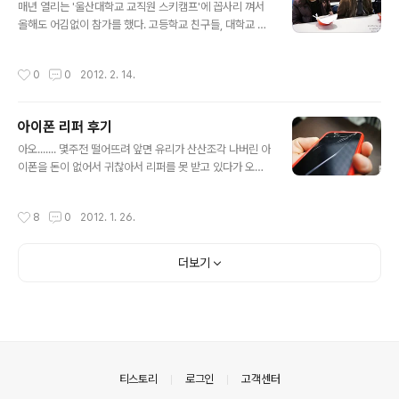
멸치마을 식당 앞에 주차를 한 후에 동산을 걸어 올라가면
매년 열리는 '울산대학교 교직원 스키캠프'에 꼽사리 껴서
동피랑 마을이 보인다. 벽화 마을로 유명해진 곳인데, 지리
올해도 어김없이 참가를 했다. 고등학교 친구들, 대학교 친
적으로 통영 시내에서 높은 언덕에 위치해 있거니와 강구
구들, 학생회 멤버들 등등 매년 팀만 바꿔서 참가를 하는데
안 항구를 끼고 있으며, 이곳저곳 학생들의 벽화봉사로 이
올해는 술과 함께한 3박 4일이라서 더욱 기억이 많이 남는
작성시간
0
0
2012. 2. 14.
쁘게 꾸며진 것이 관광명소로 자리잡았다. 동피랑은..
다 ㅠㅠㅠㅠ 올해도 역시나 휘팍휘팍!! 아버지께 무한한 감
사를 드리고 좋은 말씀 주신 아버지 동료분들, 그리고 사고
없이 재밌게 놀다와준 친구들께 감사!! 좋은 분들 덕분에 사
아이폰 리퍼 후기
우나 쿠폰도 얻고 재밌게 잘 놀았다. 마지막 날 선물로 리프
글 내용
트 교환권 두장 받았는데.. 언제가지? ㅠㅜㅜ
아오....... 몇주전 떨어뜨려 앞면 유리가 산산조각 나버린 아
이폰을 돈이 없어서 귀찮아서 리퍼를 못 받고 있다가 오늘
에서야 명동 U BASE에서 리퍼를 받았다. 명동 프리즈비
에서 예전에 수리받은 경험이 있어서 그쪽에 가보니까 여
작성시간
8
0
2012. 1. 26.
기는 아이폰 수리는 안한다그래서 ㅠㅠㅠㅠㅠ 잽싸게 가까
운 수리센터를 찾아 명동역 근처의 U BASE로 갔다. 사실
울산에서 수리 받으려다가 백업을 하려면 자취방 컴퓨터로
더보기
해야되는데 이걸 생각못했네 헤헤..... 그래서 여태까지 기
다리다가 리퍼에 김성공!! 리퍼 받으실 분들은 꼭 백업하시
고, 혹시 탈옥하신분들은 맘 편하게 초기화 시켜놓고 나오
세용.. 대기시간은 조금 길었지만 기사분이 잘 설명해주시
고 일을 깔끔하고 빨리 끝내주셔서 기분좋게 리퍼를 받을
수 있었다. 사실 1년넘게 썼..
의안내
티스토리
로그인
고객센터