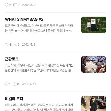
가 요리에 심취해있어... 이건 내가 만든 떡볶이 ㅋ 뛰는 만
다음에 또 만나요, 안녕~!
작성시간
2
0
2012. 5. 9.
큼 먹기 때문에 다이..
WHATSINMYBAG #2
글 내용
오랜만에 에센셜포토. 이번에도 물론 사진 찍느라 카메라
는 빠짐 ㅠㅠ 아 사진올려놓고 보니 쓸 얘기가 없네ㅋㅋㅋ
ㅋㅋ 오늘 서울광장에서 책보면서 놀다가 심심해서 찍음
ㅋ 벌써 여름이 다 온 것만 같다. 덥다. [물건] - Moleskin
작성시간
4
2
2012. 5. 9.
e X LEGO Limited Edition[물건] - Bose 이어폰 MIE
2i 개봉기[물건] - 엘라고 아이폰4 케이스
근황토크
글 내용
그냥 요새 어떻게 사는지 근황 토크. 환공포증 유발시키는
환혐찬의 싸이클론 태양권 3단계 나의 1년전 모습을 돌아
보는 것 같다.정신과 시간의 방에서 정신없던 시절ㅠㅠ 시
험 끝나고 해피랑 솔이랑 같이 마리스꼬 갔다옴... 개쳐묵쳐
작성시간
1
0
2012. 4. 12.
묵하고 집에서 개쳐잠 ㅋㅋㅋㅋㅋㅋ아 좀있으면 반팔시즌
인데 살빼야되는데 우야꼬근데 요즘 위꼴사 사진 모으고
있음 ㅋㅋ 밤늦게 심심한 사람 연락바람 ㅋㅋㅋ 봄이 오고
데일리 코디
있닷.
글 내용
데일리라고 하기에는 너무 우려먹는 코디. 날씨도 봄날씨
고 기분도 좋고 머리도 오랜만에 밀어서 공강시간에 나와