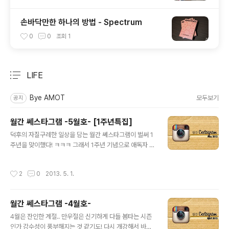
손바닥만한 하나의 방법 - Spectrum
0
0
조회
1
LIFE
분류 전체보기
주요 글 목록
Bye AMOT
모두보기
공지
월간 쎄스타그램 -5월호- [1주년특집]
글 내용
덕후의 자질구레한 일상을 담는 월간 쎄스타그램이 벌써 1
주년을 맞이했다! ㅋㅋㅋ 그래서 1주년 기념으로 애독자 Q
&A를 코너를 준비했...(뭐 이렇게 하는 게 많아) 4월에는
포스팅 수가 적었지만 나름대로 굵직굵직한 촬영이 많아서
작성시간
2
0
2013. 5. 1.
힘들었음 ㅜㅜㅜ 하여간 뭐하고 살았는지 한 번 되돌아보
자! 버거킹 한정판인 몬스터와퍼로 시작하는 4월.... 아주
배터지게 먹었닼ㅋㅋㅋㅋ 이거 아직도 하는 지 모르겠는데
월간 쎄스타그램 -4월호-
아직 안먹었으면 먹어봐 ㅋㅋㅋㅋ 버거류 甲 파운드 매거
글 내용
진의 한 에디터가 쓴 말. 갑자기 공감되어서 내가 힙플 컨트
4월은 잔인한 계절.. 만우절은 신기하게 다들 봄타는 시즌
리뷰터는 배송비 할인 없습니까? 라고 던진 드립에 힙플 김
인가 감수성이 풍부해지는 것 같기도! 다시 개강해서 바쁜