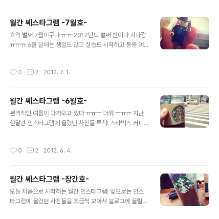
드는 문구라서 찰칵. 스타벅스 한국 13주년 카드가 새로 나
왔다긔 하지만 스크라치 나는게 아까워서 그냥 기본 카드
월간 쎄스타그램 -7월호-
사용중 ㅠㅠ 병원의 아침. 생각보다 사람들은 모두 부지런
글 내용
하게 살고 있다는 것을 느끼게 하는 요즘이다. 새로 이사온
흐억 벌써 7월이구나 ㅠㅠ 2012년도 벌써 반이나 지나감
집에서는 이렇게 간간히 맥주파티가 벌어진다. 이사온지
ㅠㅠㅠ 6월 달에는 생일도 많고 실습도 시작하고 등등 여
얼마 안됐을 때 맥심이랑 맥주마심 ㅋ 이번 달에 지른 앨범
러가지 이벤트들이 많았다. 지난 한 달 동안 찍은 사진들 좀
들. 세 앨범 모두 좋은 퀄리티를 가지고 있다.버벌진트 콘서
모아볼까! 레고맨! 레고 미니피겨 사다가 브로치로 만든 거
작성시간
0
2
2012. 7. 1.
트에서 들은 Box에다는 언제..
ㅋㅋ 하이비션 트루쓰풀 미러시리즈!! 간지납니다 ㅋㅋ 악
령을_부르는_분수.jpg 퐈머리앤메신져스 다 모았긔 덕후
돋긔 썬샤인 너무 얘쁘지 않냐 ㅋ 의대 앞 등나무에서 누워
월간 쎄스타그램 -6월호-
있으면 이런 걸 볼 수 있지 이제는 더 이상 안만들 것 같은
글 내용
수제가 보네타 팔찌 ㅋㅋ 위런흑석 끝나구 ㅋㅋ 너의 용감
본격적인 여름이 다가오고 있다 ㅠㅠㅠ 더워 ㅠㅠㅠ 지난
함을 보여줘 ㅋㅋㅋㅋㅋㅋㅋㅋㅋㅋㅋ 드디어 가운이 나왔
한달간 인스타그램에 올렸던 사진들 투척! 스타벅스 커피
다! 이보시오 의사양반!! 실습룩. 왼손에 든 건 반사검사 할
가 너무 비싸졌다 ㅠㅠ 근데 이건 공짜로 먹음 ㅋ 서울광장
때 쓰는 해머라긔 빕스빕스!! 얌스톤 스테이크!! 헴 참파. 향
에서 칠링칠링할 때군..칠링이 뭐냐구요?할 일 없어서 돌아
작성시간
0
2
2012. 6. 4.
이 진한 게 좋다..
다니는거임... 묻지마 ㅅㅂ 알록달록 너희들이 공기를 할 때
나는 살구를 했지.경상도 말로 살구라고 합니다 ㅋ 나이키
트레이닝런 끝나고 브런치 aka 아점 먹으러 가는 길! 퐈머
월간 쎄스타그램 -창간호-
리 컬렉션! 요새 퐈머리만 듣는다능 광화문 아리따움에 걸
글 내용
려있는 사인.누구한테 말한건지는 비밀. 한 무가지에 적혀
오늘 처음으로 시작하는 월간 인스타그램! 앞으로는 인스
있던 말. 근데 이거 보고 왜 다들 나라 그래? ㅋㅋㅋ 정말로
타그램에 올렸던 사진들을 조금씩 모아서 블로그에 올릴
재밌었던 뜨리스타일! 또 했으면 좋겠다 엉엉 ㅠㅠ 요새 내
예정ㅋㅋㅋ 안 물어 봤다고? 어쨌든 월간 인스타그램 시작!