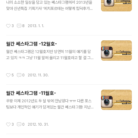
는 진짜 K-HIPHOP을 보여줄 차례, ON THE MIC vol.2
나의 소소한 일상을 담고 있는 쎄스타그램에서 2013년을
어 이거 단군이스타그램에 올리려고 했는데...어쨌든 맥주
맞아 신년특집 기획기사 '에치포르테는 어떻게 힙덕후가
를_노리는_맹수의_눈빛.jpg 사실 아침에 보는 한강과 남
되었나?'를 보실 수 있습니다.어느달 보다도 바빴던 12월
산의 모습은 이렇게 기분 좋을 수가 없지! A MATTER OF
의 일상, 함께 보시죠~ 역시 쎄스타그램의 시작은 치킨이
작성시간
3
8
2013. 1. 1.
TIME ..
지 12월 초만 해도 길가에 이렇게 이쁘게 단풍잎이 깔려있
었는데...요새는 추워서 나가지도 못하고 집에만 ㅠㅠ 절 아
낌없이 도와주시는 포토그래퍼 찰리초이 형님을 만나고 샤
월간 쎄스타그램 -12월호-
넬 전시회를 갔었지!지금은 이미 끝났지만 무척이나 인상
글 내용
깊었던 전시회! 클래식, 그 아름다움에 대해. 샤넬의 'The
월간 쎄스타그램은 12월호지만 당연히 11월의 얘기를 담
Little Black Jacket' 피곤함을 무릅쓰고 뭔가 찍으러나
고 있지 ㅋㅋ 그냥 11월 말에 올리고 11월호라고 할 걸 그
가는 길인듯 ㅠㅠ 네 보통 밖에서는 이러고 다닙니다 ㅠ 집
랫나? ㅋㅋ 연말이 가까워질수록 A MATTER OF TIME
에서 공부할 때에는 이렇게 아이패드로 remote앱을 켜서
의 포스팅은 조금 더 견고해지고, 보다 전문적인 이야기를
작성시간
5
0
2012. 11. 30.
음악을 듣고는 하..
담으려고 노력 중이다. 실제로 이것저것 일도 많이 들어오
고 있고 ㅋㅋ 연말엔 뭔가 따스한 감성이 느껴지는 게 역시
ㅋㅋ 어쨌든 쎄스타그램 시작! 파운드 매거진은 이제 공짜
월간 쎄스타그램 -11월호-
로 보지롱 ㅋㅋㅋ 나얼의 인터뷰가 매력적이었던 11월호!!
글 내용
작년 이맘때 있었던 서울시장 보궐선거 때 잃어버린 면허
우왕 이제 2012년도 두 달 밖에 안남았다 ㅠㅠ 다른 포스
증이 1년만에 집으로 왔어 ㅋㅋㅋㅋㅋ 이거 뭐지 ㅋㅋㅋ 브
팅보다 개인적인 얘기가 담겨있는 월간 쎄스타그램! 지난 1
브 만복형님의 청첩장!! 센스있게 이쁜 팔찌도 함께 주셨다
0월은 여러모로 공연 다닐 일이 많아서 행복하기도하고,
ㅋㅋ 축하드려요! 이제는 넥타이가 익술해질 때! ㅜㅜ 캐주
바쁘기도 했었지 ㅋㅋ 지나고 나서 보니까 매주 주말마다
작성시간
3
0
2012. 10. 31.
얼하게 입고 싶다고 ㅠ..
공연을 다녀왔더라고 ㅋㅋ 그리고 우리집에 새식구도 생기
고! 쎄스타그램 시작~ F.OUND Magazine 2주년을 축
하하는 글을 보냈더니 지난 10월호에 실리게 됐어 ㅋ 그래