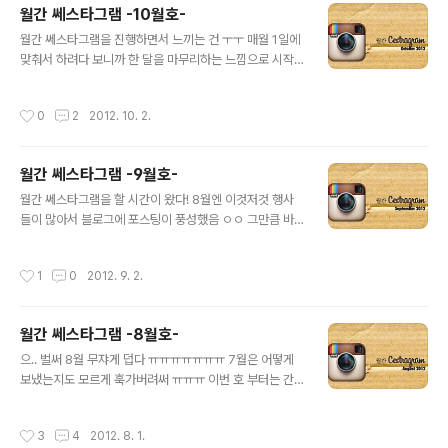
월간 쎄스타그램 -10월호-
서 이번 달부터 1년간 정기 구독권을 선물로 받았다 우왕!
글 내용
내가 사랑하는 잡지 중 하나인 스펙트럼_spectrum. 인케
월간 쎄스타그램을 진행하면서 느끼는 건 ㅜㅜ 매월 1일에
이스에서 발행하고 홍석우 씨가 편집장으로 있는 아주 작
맞춰서 하려다 보니까 한 달을 마무리하는 느낌으로 시작
은 잡지야. 하지만 내용물은 무엇보다 튼실하지 ㅋㅋ 이번
하려고 했는데 왜이렇게 자주 하게 되는 것만 같은지 ㅠㅠ
추석 연휴에 친구들이 다들 해외여행 가길래 나는 장비강
ㅠㅠ 5월부터 시작해서 벌써 2012년의 끝이 다 되어 간다
작성시간
0
2
2012. 10. 2.
화를 선택했지! ㅋㅋㅋ 추석..
ㅠㅠ 어쨌든 9월달도 마무리짓는 느낌으로! 추석은 다들
잘 보내셨나? ㅋㅋ 으으.. 이번 9월 초는 봉평에서 메밀FC
창단과 같이 시작되었다 ㅠㅠㅠ 금쪽같은 주말을 '그 분'을
월간 쎄스타그램 -9월호-
위헤 헌납했던 날 ㅠㅠ 훡유 라코 라이브 트위터 이벤트 당
글 내용
첨돼서 받은 것! 카메라 스트랩은 김 모씨에게 헌납 ㅠ 근
월간 쎄스타그램을 할 시간이 왔다! 8월엔 이것저것 행사
형, 정홍이형을 거의 5년만에 만나서 종로에서 굴보쌈 흡
들이 많아서 블로그에 포스팅이 풍성했음 ㅇㅇ 그만큼 바
입. 맛있기도 했고 오랜만에 만나는 사람들이 너무나도 반
빴던 8월을 되짚어 보자 ㅠ 그러고 보니 벌써 9월이네 ㅠ
가웠던 하루. 하이비션 형님들이 한솔이 선물로 준 것. 물통
ㅠㅠㅠㅠㅠ 이번 나이키 슬로건, FIND YOUR GREATN
작성시간
1
0
2012. 9. 2.
이쁘다 이쁘다 유희열의..
ESS. 문구가 참 마음에 든다. 앱솔루트 보드카 신제품, 베
리 아사이! 맛있지만 다른 앱솔루트 다 모을때까지는 하나
씩 다 사먹어봐야겠다 ㅋㅋ 뒤늦게 접한 영드, 블랙미러. 보
월간 쎄스타그램 -8월호-
고 나면 조금 찝찝한 기분이 드는데 ㅜㅠ 집가는 KTX에서
글 내용
봤다ㅋㅋ 진하해수욕장 진짜 좋아졌더라 ㄷㄷㄷ 간만에 울
으.. 벌써 8월 무쟈게 덥다 ㅠㅠㅠㅠㅠㅠㅠ 7월은 어떻게
산에 갔는데, 엄마가 만들어주는 냉면이 먹고 싶어서! ㅋ 그
보냈는지도 모르게 훅가버려써 ㅠㅠㅠ 이번 호 부터는 간
래서 먹은 엄마표 물냉면! 엄마 진급 축하드려용용♥♥♥
지돋게 메인 이미지도 만들어 보았다. 어때? 느낌 있나? 홍
♥ 그리고 돌아오는 길에. 월간 쎄스타그램, 코너속의 코너
대 에이랜드에 있는 칩먼데이의 간판 ㅋㅋㅋ 이런 네온사
작성시간
3
4
2012. 8. 1.
스웨덴 친구 카밀라가 직접..
인은 언제나 필 충만! 최근에 읽은 에세이 서적에서 마음에