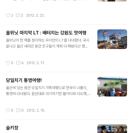
서 사진찍고 놀았음묘. 아우터 : 크리스 크리스티 셔츠 : 유
니클로 옥스퍼드 바지 : 누디진 블랙 웨프트 인디고 (블웨
작성시간
2
2
2012. 2. 22.
인) 신발 : 반스 어센틱 안경 : 레이밴 2132 이건 장요롱ㅇ
ㅇ 누디 드스 샀음. 이제 당신은 생지의 노예.
올위닛 마지막 LT : 배터지는 강원도 맛여행
글 내용
올위닛의 한 해를 정리하는 우리만의 LT를 다녀왔다. 국시
끝나고 울산 내려간 동안 친구들이 계획 다 짜놨다고 했는
데 ㅋㅋ 기획에는 도가 튼 사람들이라 다시는 없을만한 배
터지는 여행 계획을 준비해놨다고 ㅋㅋ 멤버가 9명이라 3
작성시간
0
6
2012. 2. 17.
명씩 3개조로 나뉘어서, 각각 강릉, 속초, 횡성을 들러 그
지역의 특산품을 사와 한 곳에 모여 다같이 먹는 계획이었
다. 역시 먹는 게 여행임 ㅋㅋㅋㅋㅋㅋㅋㅋㅋ 하필이면 출
당일치기 통영여행!
발 전날 몸살 기운이 심해져서 못갈 뻔 했지만 약먹고 겨우
글 내용
기운을 차려서 즐겁게 여행을 할 수 있었다. 나는 속초팀에
울산에 있는 동안 당일치기 가족여행으로 한국의 나폴리,
속해 오전 10시 속초로 출발하는 버스에 탔다. 출바알~ 두
통영에 다녀왔다. 듣던대로 아기자기한 볼거리와 다도해,
시간 반 정도 걸려 속초에 도착해서 바로 들른 곳은 겨울바
따뜻하고 인간미 넘치는 바닷가 사람들의 삶이 잘 보존되
다! 속초해수욕장으로 나가 시원한 바닷바람도 맞아보고,
어 온 곳이었다. 자가용을 타고 갔는데 거제도와 부산을 있
작성시간
0
0
2012. 2. 15.
눈이 시원해지는 파란 수평..
는 거가대교와 해저터널이 뚫려 있어서 편하고 빠르게 2시
간 정도 걸려서 도착하였다. 오자마자 점심시간에 멸치마
을식당이라는 맛집을 들러 멸치를 배터지게 먹었다 ㅎ_ㅎ
술키장
자세한건 나중에 멸치마을식당을 소개하는 포스팅 참조.
글 내용