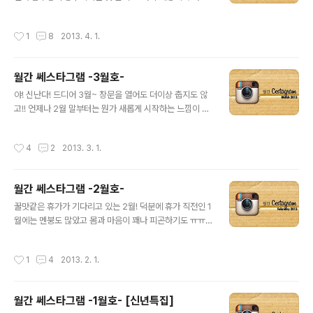
용준 형님이......... 잡지랑.......배송비 무료에......... 이거
와중에도 이것저것 촬영하고 학교 공부에도 열심히 하느라
뭐...... 황송해서 어쩔 줄 모르겠음 ㅋㅋㅋㅋ 앞으로도 ..
어떻게 시간가는지도 몰랐던 3월 ㅋ 나의 인스타그램 사진
작성시간
1
8
2013. 4. 1.
들과 함께 되짚어보자! 좌측부터 EtchForte, Jerry.k, 소
리헤다! 한국대중음악상 시상식에 제리케이형 초대로 촬영
을 갈 수 있었지! 이 날 찍은 사진이나, 영상 모두 개인적으
월간 쎄스타그램 -3월호-
로 정말 맘에 들었어 ㅋㅋ 2013/03/01 - 흑인음악의 측
글 내용
면에서 돌이켜보는 2013 한국대중음악상 시상식 이건 론
야! 신난다! 드디어 3월~ 창문을 열어도 더이상 춥지도 않
리피노케이 콘서트 리허설에서 처음으로 썬샤인서울 라이
고!! 언제나 2월 말부터는 뭔가 새롭게 시작하는 느낌이 언
브를 들었을 때! 2013/03/03 - 론리하츠클럽 X 피노다인
제나 나를 설레게 하지! 하지만 달라질 건 없어... 뭐 하여간
X 제리케이의 라이브 밴드 콘서트! 팔드로의 콘서트 촬영
2월은 학교 방학이라 진짜 열심히 살았던 것 같아 ㅋㅋㅋ
작성시간
4
2
2013. 3. 1.
을 도와준 ..
공부도 나름 열심히 하고 남는 시간에는 사진찍고 포스팅
하고, 영상 작업도 많이 했었고 공연은 말할 것도 없고 ㅠㅠ
ㅠ 바쁘지만 뿌듯했던 2013년 2월을 되돌아보면서 정리
월간 쎄스타그램 -2월호-
하는 시간, 쎄스타그램 시작~ 휴가기간 내 집에서 쉬면서
글 내용
커피를 많이 만들어 먹었지 ㅋㅋ가끔씩 라떼아트도 시도하
꿀맛같은 휴가가 기다리고 있는 2월! 덕분에 휴가 직전인 1
는데 ㅋㅋㅋ 뭐 이쁜가? ㅋㅋ 이건 쇼힙합중심! 에서 사용
월에는 멘붕도 많았고 몸과 마음이 꽤나 피곤하기도 ㅠㅠ
된 마이크택 만드는 도중에 찍었던거야 ㅋㅋㅋ일부러 떡밥
ㅠ지난 달을 되돌이켜보면 생각보다 포스팅 개수도 적었
으로 던진건데 아무도 몰랐ㄷ..... 2013/02/17 - 최근 작
고... 여러모로 아쉬움이 많은 한달이었다. 나로호가 대기권
작성시간
1
4
2013. 2. 1.
업물 드디어 징..
을 돌파하듯 멘탈이 우주로 날아간 1월! 에치포르테의 일상
을 되돌이켜보자! 1월의 처음은 작년말에 있었던 온더마이
크 티셔츠 이벤트로!!처음 해보는 블로그 이벤트인지라 미
월간 쎄스타그램 -1월호- [신년특집]
숙한 게 많았지만 ㅋㅋ 재밌었어 ㅋ 2012/12/30 - 이제
글 내용