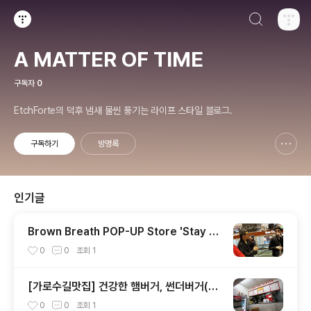
검색하기
티스토리
A MATTER OF TIME
구독자
0
EtchForte의 덕후 냄새 물씬 풍기는 라이프 스타일 블로그.
구독하기
방명록
신고하기 레이어
열기
인기글
Brown Breath POP-UP Store 'Stay Fo
cus'
0
0
조회
1
[가로수길맛집] 건강한 햄버거, 썬더버거(Th
under Burger)
0
0
조회
1