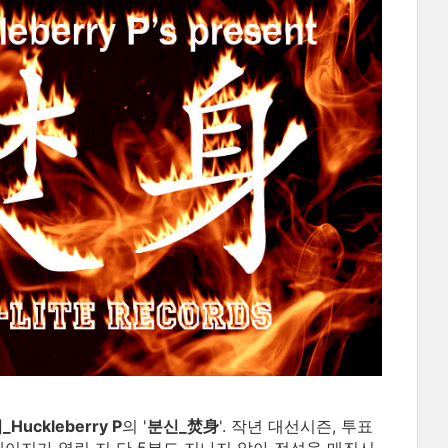
Huckleberry P
의 '
분신_焚身
'. 작년 대선시즌, 투표