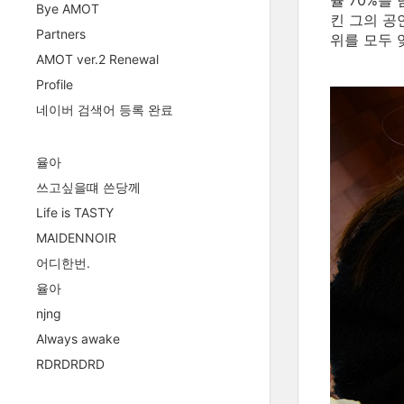
율 70%를
Bye AMOT
킨 그의 공
Partners
위를 모두 
AMOT ver.2 Renewal
Profile
네이버 검색어 등록 완료
율아
쓰고싶을떄 쓴당께
Life is TASTY
MAIDENNOIR
어디한번.
율아
njng
Always awake
RDRDRDRD