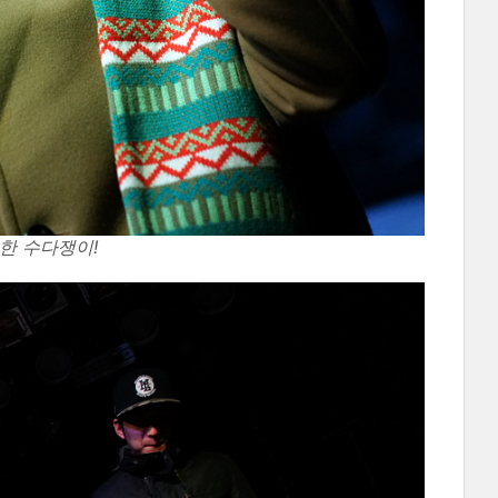
동한 수다쟁이!