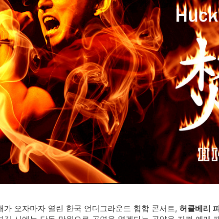
새해가 오자마자 열린 한국 언더그라운드 힙합 콘서트,
허클베리 피_