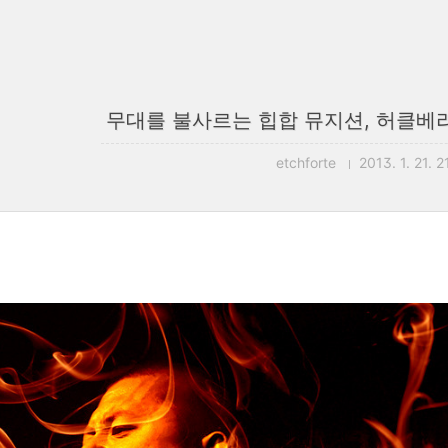
무대를 불사르는 힙합 뮤지션, 허클베리
etchforte
2013. 1. 21. 2