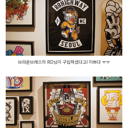
브라운브레스의 RD님이 구입하셨다고! 이쁘다 ㅠㅠ