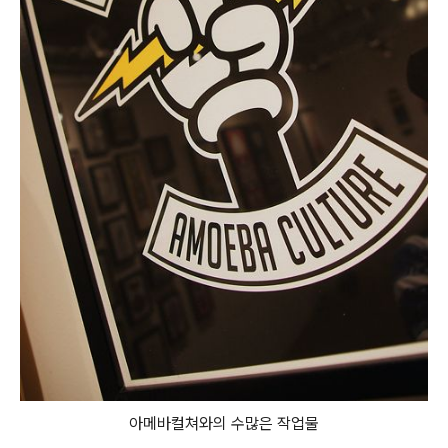
아메바컬쳐와의 수많은 작업물