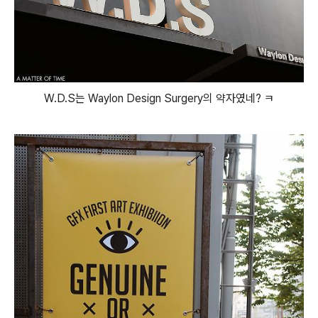
W.D.S는 Waylon Design Surgery의 약자였네? ㅋ