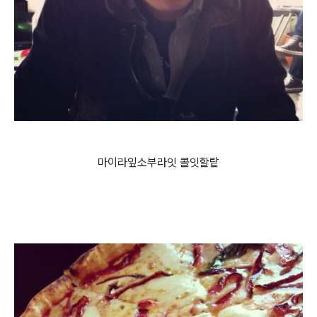
마이라잎소부라잇 콜잇할랕