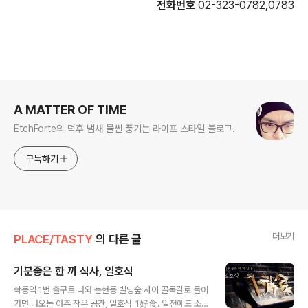
전화번호
02-323-0782,0783
로그 정보
A MATTER OF TIME
EtchForte의 덕후 냄새 물씬 풍기는 라이프 스타일 블로그.
구독하기
더보기
PLACE/TASTY
의 다른 글
기분좋은 한 끼 식사, 일호식
글 내용
학동역 1번 출구로 나와 논현동 빌딩숲 사이 골목길로 들어
가면 나오는 아주 작은 공간, 일호식_1好食. 일전에도 소개