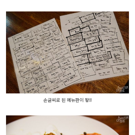
손글씨로 된 메뉴판이 뙇!!