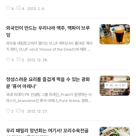
한 적이 있던 브랜드 매거진 B(브랜드의 가치를 아는 당신
4
4
2013. 2. 6.
이 읽어야 할 잡지, 매거진 B)를 발행하고 있는 조수용 대표
가 직원들을 위해 가장 맛있고 건강한 요리를 만들어 제공
하겠다는 일념으로 차린 식당이다. 그의 작업물이나, 매거
외국인이 만드는 우리나라 맥주, 맥파이 브루
진 B를 보면 알 수 있듯 군더더기없이 깔끔하고 정갈하게,
그렇다고 부족하거나 넘치지도 않는 여유가 음식과 식당
잉
글 내용
여기저기에서 묻어나오는 곳, 일호식을 찾아가보았다. 매
성수동 대림창고에서 열리는 VLUF 파티(다시 돌아온 개러
장 안은 따뜻한 조명과 함께 한쪽벽은 갈색 벽돌로 쌓아 올
지 파티, VLUF vol.4 'House of the Dead')에 매회 빠
려져 있었고, 훤히 보이는 주방과 진열대, 그리고 20석 정
지지 않고 참가하는 팀 중에 유난히 내 눈길을 끄는 것이 있
도의 좌석이 전부였다. 근데 자세히 보니... 뭐 이거 숨어 있
3
2
2012. 12. 28.
었다. 외국인 몇 명이서 손수 양조해가며 만든 하우스 맥주
는 재미가 이렇게! 매..
를 거품 가득히 따라서 사람들에게 나누어 주고는 했는데,
이태원 어디쯤에 있다고 말만 듣고는 가보지 못하다가 드
정성스러운 요리를 즐겁게 먹을 수 있는 광화
디어 방문하게 된 것. 추운 겨울날, 이태원 경리단길을 따라
올라가면 서리가 뽀얗게 서린 유리창 너머로 도란도란 즐
문 '퓨어 아레나'
글 내용
거운 이야기가 흘러나오는 맥주집을 찾을 수 있다. 바로 맥
국내 최대의 PR 컨설팅 그룹 프레인_Prain이 운영하는 브
파이 브루잉_Magpie Brewing Co. 녹사평역에서 경리
라스리_brasserie인 퓨어 아레나_Pure Arena. 광화문
단길을 따라 남산3호터널 쪽으로 쭉 올라가면 육교가 보이
의 빌딩 숲속으로 들어가면 나오는 이 곳은 정갈하고 깔끔
는데, 바로 전에 '테이크아웃드로잉'을 끼고 우측 골목으로
2
0
2012. 12. 27.
한 요리 뿐만 아니라, 프레인이 보여주고 있는 다양한 활동
들..
과 스티키 몬스터 랩의 피규어 또한 만나볼 수 있는 곳으로,
식사를 즐길 수도 있고 와인과 술, 커피까지 다양한 메뉴를
우리 패밀리 망년회는 여기서! 꼬리수육전골
선보이고 있다. 직장인들의 카페테리아를 보여주듯 자연스