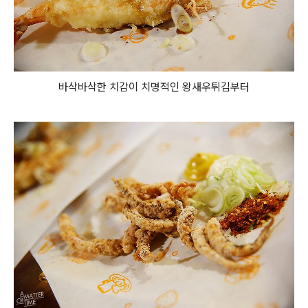
바삭바삭한 치감이 치명적인 왕새우튀김부터