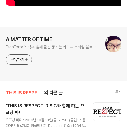
로그 정보
A MATTER OF TIME
EtchForte의 덕후 냄새 물씬 풍기는 라이프 스타일 블로그.
구독하기
더보기
THIS IS RESPECT
의 다른 글
'THIS IS RESPECT' R.S.C와 함께 하는 오
프닝 파티
글 내용
오프닝 파티 : 2013년 10월 18일(금) 7PM~ (공연 : 소울
다이브, 팔로알토, 허클베리피, DJ Juice)장소 : 1984 (서