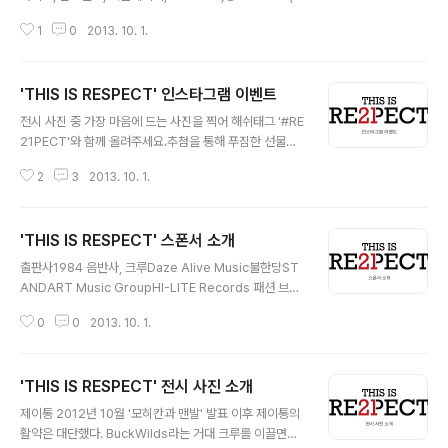
울 마포구 동교동 158-24)입장료 : 무료 전시 첫날인 201
1
0
2013. 10. 1.
3년 10월 18일(금) 오후 7시부터 DJ Juice의 R.S.C.와
함께 하는 오프닝 파티가 열립니다. 전시 사진의 주인공인
21팀의 아티스트를 초청, 그들의 대표곡을 DJ Juice의 믹
'THIS IS RESPECT' 인스타그램 이벤트
스를 통해 들으며 전시를 관람할 수 있습니다. 당일 오후 8
글 내용
시부터는 소울다이브, 팔로알토, 허클베리피의 미니 콘서
전시 사진 중 가장 마음에 드는 사진을 찍어 해쉬태그 '#RE
트를 즐길 수 있으며, 당일 전시를 찾은 관객들에게 추첨을
21PECT'와 함께 올려주세요.추첨을 통해 푸짐한 선물을
통해 Hybition, Mischief, HSQD, Stigma 등 다양한 패
드립니다!(중복 응모 가능) 당첨자 발표 : 11월 1일, Instag
션 브랜드의 제품을 증정합니다. 상세 일정 5시 ~ 7시 : M
2
3
2013. 10. 1.
ram @etchforte 협찬 : Hybition , Mischief, HSQD,
edi..
Stigma, 1984
'THIS IS RESPECT' 스폰서 소개
글 내용
출판사1984 음반사, 크루Daze Alive Music불한당ST
ANDART Music GroupHI-LITE Records 패션 브랜
드Hybition EyewearMischiefHSQDSTIGMA 에서
0
0
2013. 10. 1.
도움을 주셨습니다. 감사드립니다.
'THIS IS RESPECT' 전시 사진 소개
글 내용
제이통 2012년 10월 '모히칸과 맨발' 발표 이후 제이통의
활약은 대단했다. BuckWilds라는 거대 크루를 이끌면서