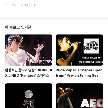
그들의 Southtown Show를 매번 흥행시키는 데 성공한
1
0
2013. 10. 1.
제이통은 현재 무대위에서 가장 빛나는 랩퍼중에 한 명이
다. 가장 똘끼(?)라는 이름이 걸맞는 랩퍼 제이통의 진격은
아직까지도 거침없다. Paloalto 개인적으로 작년 11월에
있었던 'Veteran 2' 콘서트를 계기로 이 씬의 포토그래퍼
로 뛰어들었다고 해도 과언이 아니다. 올 한 해 HI-LITE R
이 블로그 인기글
ecords의 컴필레이션 음반 'HI-LIFE'로 그의 지반을 단
단히 굳혀놓은 팔로알토의 무대는 그의 랩만큼이나 언제나
견고하고 완성도가 높다. 곧 찾아올 그의 새로운 믹스테이
프와 무대도 기대가 된다. 가리온 '전설'이라 ..
환상적인 음악과 영상! DIGIPEDI
Rude Paper's "Paper Spec
X JINBO 'Fantasy' 쇼케이스
trum" Pre-Listening Sessi
on