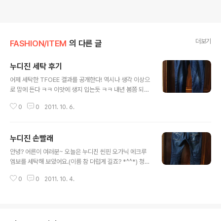
더보기
FASHION/ITEM
의 다른 글
누디진 세탁 후기
글 내용
어제 세탁한 TFOEE 결과를 공개한다! 역시나 생각 이상으
로 맘에 든다 ㅋㅋ 이맛에 생지 입는듯 ㅋㅋ 내년 봄쯤 되면
생지 하나 더 도전해 봐야겠다. 아페쎄도 좋고 네페진도 좋
0
0
2011. 10. 6.
고 ㅋ 생지는 역시 막입는 맛이 있다니까 ㅋㅋ
누디진 손빨래
글 내용
안녕? 어른이 여러분~ 오늘은 누디진 씬핀 오가닉 에크루
엠보를 세탁해 보았어요.(이름 참 더럽게 길죠? *^^*) 청바
지를 구매한 지 1년됐는데 적어도 8개월은 입었거든요 ㅋ
0
0
2011. 10. 4.
근데 한번 세탁기에 빨고 오늘은 두번째로 빨아보기로 해
요~ 다같이 이 순서대로 따라하면 생지 청바지 세탁법 어
렵지 않아요~ 다같이 따라해 보아요~ 자 이제 닥치고 빨래
를 시작해 볼까요? 왜 뜨거운 물에 하냐구요? 제가 사이즈
미스로 조금 크게 샀거든요 ㅋㅋ 일부러 줄이기 위해 뜨거