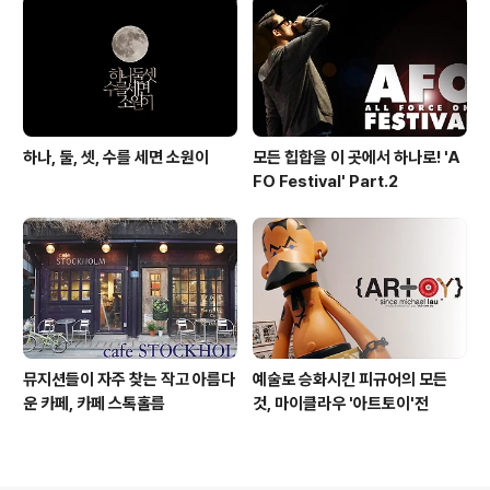
하나, 둘, 셋, 수를 세면 소원이
모든 힙합을 이 곳에서 하나로! 'A
FO Festival' Part.2
뮤지션들이 자주 찾는 작고 아름다
예술로 승화시킨 피규어의 모든
운 카페, 카페 스톡홀름
것, 마이클라우 '아트토이'전