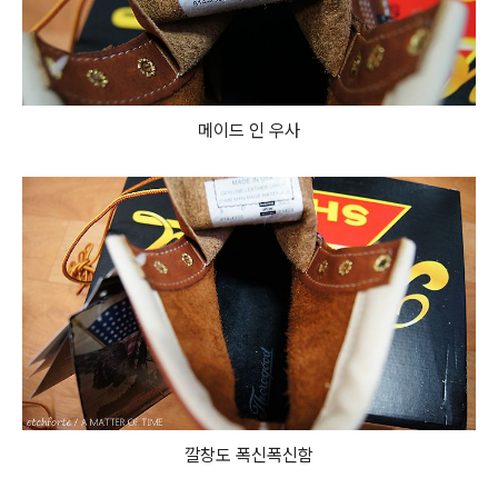
메이드 인 우사
깔창도 폭신폭신함