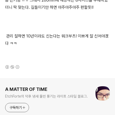
좀 큰거임 ㅠㅠ 그래서 260mm에 해당하는 8사이즈를 구매하였
더니 딱 맞는다. 길들이기만 하면 아주아주아주 편할듯!!
관리 잘하면 10년이라도 신는다는 워크부츠! 이쁘게 잘 신어야겠
다 ㅋㅋ
(새창열림)
로그 정보
A MATTER OF TIME
EtchForte의 덕후 냄새 물씬 풍기는 라이프 스타일 블로그.
구독하기