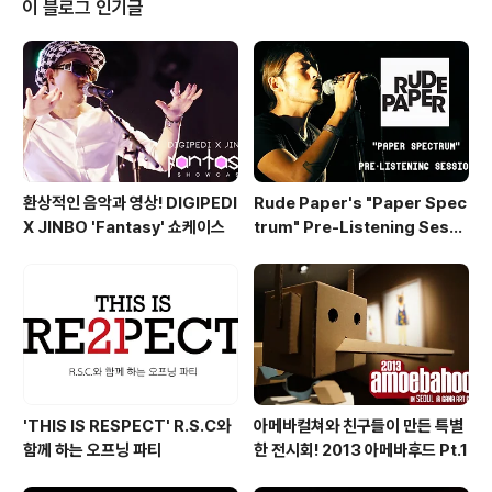
이 블로그 인기글
운 물로 세탁을 해보았어요 ㅋ 그렇게 20분을 쉐킷쉐킷 하
고 나니 청바지가 뽀송뽀송해져서 나왔어요. 어디 한 번 볼
까요? 청바지를 말릴 때는 꼭 뒤집어서 바지 밑단이 하늘로
향하게 말려줘야 한다고 해요. 늘어남을 방지하기 위해서
랍니다. 청바지가 다 마르..
환상적인 음악과 영상! DIGIPEDI
Rude Paper's "Paper Spec
X JINBO 'Fantasy' 쇼케이스
trum" Pre-Listening Sessi
on
'THIS IS RESPECT' R.S.C와
아메바컬쳐와 친구들이 만든 특별
함께 하는 오프닝 파티
한 전시회! 2013 아메바후드 Pt.1