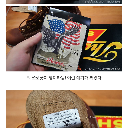
뭐 쏘로굿이 짱이라능! 이런 얘기가 써있다