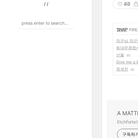
/
/
공감
'
SNAP
' 카
장군님 장군
동대문종합
선물
(0)
Give me a 
청계천
(0)
A MATT
EtchFo
구독하