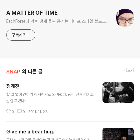
A MATTER OF TIME
EtchForte의 덕후 냄새 물씬 풍기는 라이프 스타일 블로그.
구독하기
더보기
SNAP
의 다른 글
청계천
글 내용
할 일 없이 걷다가 청계천으로 와버렸다. 광각 렌즈 가지고
갈걸 그랬나...
0
0
2011. 11. 22.
Give me a bear hug.
글 내용