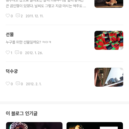
공부하고 집으로 돌아오는 길에 의류수거함 옆에 놓여진
큰 곰인형이 있었다. 날씨도 그렇고 지금 마시는 맥주도 그
렇고 뭔가 짠하네.. 짠해..
0
2
2011. 12. 11.
선물
글 내용
누구를 위한 선물일까요? ㅋㅁㅋ
1
0
2012. 1. 26.
덕수궁
글 내용
0
0
2012. 2. 1.
이 블로그 인기글