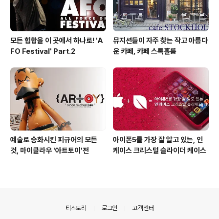
모든 힙합을 이 곳에서 하나로! 'A
뮤지션들이 자주 찾는 작고 아름다
FO Festival' Part.2
운 카페, 카페 스톡홀름
예술로 승화시킨 피규어의 모든
아이폰5를 가장 잘 알고 있는, 인
것, 마이클라우 '아트토이'전
케이스 크리스털 슬라이더 케이스
의안내
티스토리
로그인
고객센터