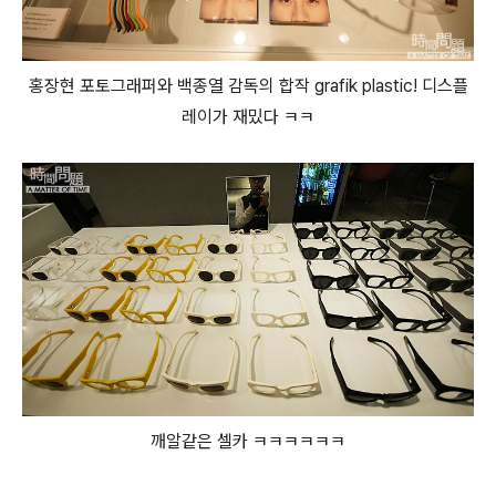
홍장현 포토그래퍼와 백종열 감독의 합작 grafik plastic! 디스플
레이가 재밌다 ㅋㅋ
깨알같은 셀카 ㅋㅋㅋㅋㅋㅋ