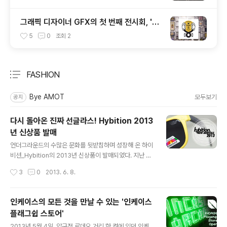
그래픽 디자이너 GFX의 첫 번째 전시회, 'G
ENUINE OR FAKE'
5
0
조회
2
FASHION
분류 전체보기
주요 글 목록
Bye AMOT
모두보기
공지
다시 돌아온 진짜 선글라스! Hybition 2013
년 신상품 발매
글 내용
언더그라운드의 수많은 문화를 뒷받침하며 성장해 온 하이
비션_Hybition의 2013년 신상품이 발매되었다. 지난 해
무한도전 하하 선글라스로 일약 유명세를 타게 된 하이비
작성시간
3
0
2013. 6. 8.
션은 지난 모델의 단점을 보완하고 재질과 공법등을 모두
한단계 업그레이드 한 Matt 시리즈를 공개하였다. 또한, 하
이비션과 제이기어를 제작하는 회사인 스탠스 인코퍼레이
인케이스의 모든 것을 만날 수 있는 '인케이스
션_Stance Inc.이 성수동에서 한남동으로 확장 이전하면
플래그쉽 스토어'
서 지난 3월 29일에는 새로운 쇼룸 오픈을 기념하여 오프
글 내용
닝 행사를 진행하기도 했는데, 이를 사진을 통해 만나보자!
2013년 5월 4일, 압구정 로데오 거리 한 켠에 있던 인케