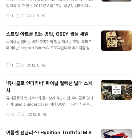
각 브랜드 매장에서 여러가지 행사가 동시에 열려서 가로
발매를 몇 주 앞둔 2012년 8월 17일, 압구정 갤러리아 명
수길이 간지피플들로 북적북적했다 ㅋㅋㅋ 새 시즌의 제품
품관 WEST에 팝업스토어를 열었다. 'Gesture of Unit
작성시간
1
2
2012. 8. 20.
에 대해 관심을 갖고 찾아온 브라운브레스의 고객들을 위
y'라는 이번 시즌의 주제와 며칠 전 공개된 Bagfact 라인
해 많은 준비를..
의 룩북을 통해 벌써 사람들의 마음을 통해 메시지를 전달
하고 있는 브라운브레스. 약 50일동안 진행되는 이번 팝업
스트릿 아트를 입는 방법, OBEY 샘플 세일
스토어는 신제품을 비롯하여 많은 이벤트가 열리게 된다고
글 내용
늦여름을 알리는 비가 촉촉하게 땅을 적시는 주말, 쉐퍼드
하는데, 이번엔 또 어떤 새로운 이벤트로 사람들에게 다가
페어리_Shepard Fairey의 프로파간다와 메시지를 담은
갈 것인지 기대가 됨요 ㅋ 신세계백화점과 수 회의 팝업스
뉴욕의 스트릿 브랜드 오베이_OBEY가 샘플 세일을 진행
토어를 진행한 경력이 있는 브라운브레스이기에, 이번 팝
하였다. 오베이는 지난 봄부터 웍스아웃_Worksout을 통
업스토어도 역시나 여러가지 이벤트로 사람들의 시선을 잡
작성시간
1
0
2012. 8. 18.
해 정식으로 우리나라에 공급되고 있는데, 8월 17일, 18일
아끌고 있었다. 시즌오프 제품에 대한 할인 뿐만 아니라, 가
양일간 모든 컬렉션에 걸쳐 대폭으로 할인된 샘플 세일을
방을 구매..
한다고 하니 이건 꼭 갈 수 밖에.... 이 날 어차피 압구정에서
'유니클로 언더커버' 파이널 컬렉션 발매 스케
친구들도 만나기로 해서 총알 장전 완료하고 출동! ㅋ 오베
치
이에 대한 자세한 설명은 예전 포스트를 참조! 오베이 샘플
글 내용
세일은 티셔츠부터 자켓, 모자와 악세서리 등 모든 의류에
유니클로와 언더커버의 콜라보레이션 라인, 유니클로 언더
걸쳐 진행되었는데, 샘플이다 보니 사이즈는 한정되어 있
커버_uniqlo undercover(이하 UU)의 마지막 시즌을
다보니 바지는 거의 사고 싶어도 못사..... 티셔츠는 3장에
바로 어제 8월 17일 한국을 포함한 전세계 11개국에서 동
작성시간
0
0
2012. 8. 18.
4만..
시 발매하였다. 지난 첫번째 S/S 시즌 발매 시 사람들의 여
러가지 반응을 이끌어 내었는데, 개인적으로는 몇몇 제품
에 한해서 굉장한 만족감을 가져왔던 터라 이번 시즌도 놓
여름엔 선글라스! Hybition Truthful M S
칠 수가 없었다. 이번 UU는 프리미엄 합작라인인 만큼 유