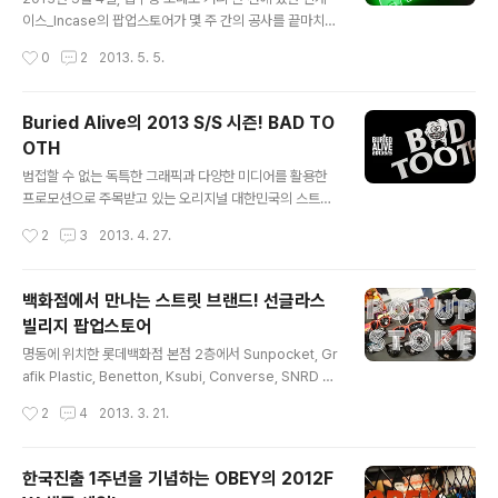
지난 시즌에 발매되었던 모델인 Truthful_트루쓰풀(Hybi
이스_Incase의 팝업스토어가 몇 주 간의 공사를 끝마치고
tion Conspiracy Truthful Eyewear, 여름엔 선글라스!
이전까지 발매했던 수많은 제품과 다양한 아티스트와의 콜
작성시간
0
2
2013. 5. 5.
Hybition Truthful M Series)과 더..
라보레이션 제품을 만날 수 있는 인케이스 플래그쉽 스토
어로 새로이 단장을 하였다. 더욱이 오픈을 기념해 인케이
스 아케이드_Incase Arcade라는 공간을 만들어 오픈을
Buried Alive의 2013 S/S 시즌! BAD TO
축하하기 위해 찾아온 손님들이 다양한 게임들을 즐길 수
OTH
있는 공간을 마련하였다. 게다가 오픈 기념 세일과 럭키백
글 내용
이벤트까지 열렸다고 하는데, 인케이스야 내가 워낙 좋아
범접할 수 없는 독특한 그래픽과 다양한 미디어를 활용한
하는 브랜드이기도 하고! 이런 쏠쏠한 이벤트에 빠질 수 없
프로모션으로 주목받고 있는 오리지널 대한민국의 스트릿
지 ㅋㅋ 오픈 당일에 바로 그 곳으로 찾아가 보았다. 인케이
브랜드, 베리드 얼라이브_Buried Alive의 새로운 시즌이
작성시간
2
3
2013. 4. 27.
스의 플래그쉽 스토어라는 이름에 걸맞게 한 공간에서 가
시작되었다. 이번 시즌의 주제는 썩은 이라는 뜻의 'BAD
방, 아이폰 및 아이패드 악세..
TOOTH'. 이번 시즌은 독특하게도 트위터나 인스타그램
등 SNS를 통해 모델이나 뮤지션들이 먼저 제품을 착용하
백화점에서 만나는 스트릿 브랜드! 선글라스
고 인증샷(?)을 남겨 사람들의 이목을 끌고 있다. 또한 To
빌리지 팝업스토어
day Spot 이나 HI-LITE Records 와 협업 뮤직비디오
글 내용
촬영이 진행 중이라고 알려지기도 했는데! 과연 이번 BAD
명동에 위치한 롯데백화점 본점 2층에서 Sunpocket, Gr
TOOTH의 실체가 어떤지 궁금해서 베리드 얼라이브, 미
afik Plastic, Benetton, Ksubi, Converse, SNRD Ey
쉬카_MISHKA, 헤리티지 플로스_Heritage Floss 등의
ewear, Hybition 등의 다양한 브랜드의 선글라스를 만날
작성시간
2
4
2013. 3. 21.
유통과 판매를 담당하고 있는 휴먼트리_HUMANTREE..
수 있는 팝업스토어가 열렸다. 백화점에서 이런 다양한 스
트릿 브랜드를 만날 수 있다니! 2013년 3월 16일부터 21
일까지 진행되는 이 팝업스토어 현장을 찾아가 보았다. Gr
한국진출 1주년을 기념하는 OBEY의 2012F
afik Plastic Pop-up Store @ Wyln Gallery 이번 팝