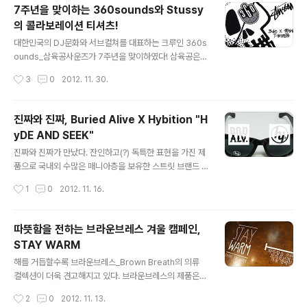
팝업스토어) 등으로 그 모양을 바꾸어가며 많은 사람들을
7주년을 맞이하는 360sounds와 Stussy
찾았던 그 곳에 바로 반스의 와플모양의 첫발자국을 내딛
의 콜라보레이션 티셔츠!
게 되었다. 2013년 2월의 첫 날, 반스의 오픈을 축하하기
글 내용
위해 반스의 대표 모델, 어센틱을 신고 홍대로 향했다. 매장
대한민국의 DJ문화와 서브컬쳐를 대표하는 크루인 360s
을 들렀던 사람들에게 무상간식, 와플과 밀러 캔맥주를 입
ounds_삼육공사운즈가 7주년을 맞이하였다! 삼육공은
구에서 받을 수 있었고, 스토어 근처 삼거리에서는 패션업
이번 7주년을 기념하여, 11월 24일에는 이태원 Cakesh
작성시간
3
0
2012. 11. 30.
계의 많은 사람들과 스케이트 보더들로 보이는 사람들도
op에서 7주년 기념 파티를 진행하기도 하고, 핸드메이드
무리지어 이런저런..
팔찌 브랜드 Moree_모리와의 콜라보레이션 팔찌, 7주년
기념 로고 핀세트, 그리고 오늘 소개할 Stussy_스투시와
진짜와 진짜, Buried Alive X Hybition "H
의 콜라보레이션 티셔츠를 발매했다! 이번 제품의 발매소
yDE AND SEEK"
식을 듣자마자 머리에 든 생각은 단지... '어머 이건 사야
글 내용
해...' ㅋㅋ 시험이 끝나자마자 방배동에 위치한 rm.360_
진짜와 진짜가 만났다. 잔인하고(?) 독특한 표현을 가진 제
룸삼육공으로 달려갔다! 360Sounds_7th_Anniversar
품으로 국내외 수많은 매니아층을 보유한 스트릿 브랜드 B
y-777_Mix_Relay by 360sounds on Mixcloud 동
uried Alive_베리드 얼라이브와 BMX 라이더를 위한 가
작성시간
1
0
2012. 11. 16.
시에 삼육공의 Jinmoo, Soulscape, ..
볍고 간지나는 선글라스를 만드는 아이웨어 브랜드 Hybiti
on_하이비션의 만남. 두 브랜드를 이끄는 디자이너 분들도
워낙에 개인적으로 존경하는 분들이고, 합작 소식은 예전
따뜻함을 전하는 브라운브레스 겨울 캠페인,
부터 들려왔다가 발매소식을 듣고 하이비션의 본부인 스탠
STAY WARM
스 인코퍼레이션에 쥬뢉바이(JayGear & Hybition의 본
글 내용
부, 스탠스 인코퍼레이션 방문!)해서 합작 제품을 득템!! 이
해를 거듭할수록 브라운브레스_Brown Breath의 의류
름하여 HyDE AND SEEK. 이번 콜라보레이션 제품은 기
컬렉션이 더욱 견고해지고 있다. 브라운브레스의 제품은
존 하이비션의 인기모델 Truthful_트루쓰풀과 Sugary_
백팩 라인이 주력이라는 느낌을 넘어서기 위해 의류 라인
작성시간
2
0
2012. 11. 13.
슈가리를 기본형태로 베리드 얼라이브의 유전자가 녹아 들
에도 엄청난 공을 들인 결과 소비자들에게 매해 더 좋은 반