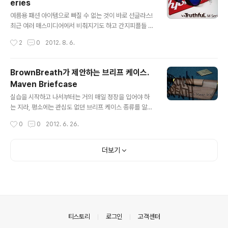
eries
니클로 명동중앙점, 강남점, i-Park몰 용산점, Y'ZPARK
글 내용
홍대점, 여의도 IFC몰점, 롯데백화점 광복점 및 온라인 스
여름용 패션 아이템으로 빠질 수 없는 것이 바로 선글라스!
토어에 한해서 발매가 되었다. 금요일 하루 일과가 끝난 늦
최근 여러 매스미디어에서 비춰지기도 하고 간지피플들 사
은 저녁, 유니클로 강남점에 들러 제품을 직접 확인하고 착
이에서도 인기있는 아이템, 하이비션_Hybition Conspir
작성시간
2
0
2012. 8. 6.
용해보기로 했다. 온라인 스토어에서 금방 품절이 된 싱글
acy의 선글라스, 트루쓰풀 엠 씨리즈_Truthful M Serie
라이더스자켓..
s. 오늘은 이 선글라스에 대해 리뷰를 해보도록 하겠다 ㅋ
올 여름 내내 해가 쨍쨍한 날이면 어김없이 착용하는 하이
BrownBreath가 제안하는 브리프 케이스.
비션 트루쓰풀. 내가 가진 트루쓰풀은 Black/Blue M 모델
Maven Briefcase
로 각도에 따라 안경알의 색이 오묘하게 변하는 것이 매력
글 내용
적이다. 그리고 얼굴이 결코 작은 편이 아님에도 무난하게
실습을 시작하고 나서부터는 거의 매일 정장을 입어야 하
어울리는 형태이기도 하고 ㅋㅋ 그리고 착한 가격까지!! 인
는 지라, 평소에는 관심도 없던 브리프 케이스 종류를 알아
기 많은 제품에는 이유가 있더라니까! 구성품은 설명이 적
보다가 꽂힌 게 바로 이 것, 브라운브레스_BrownBreath
작성시간
0
0
2012. 6. 26.
혀진 플라스틱 케이스와, 붉은색 로고가 그려진 파우치, 그
의 이번 시즌 메이븐 브리프케이스_Maven Briefcase이
리고 ..
다. 사실 구매한 지 몇 주 정도 지났지만, 제대로된 리뷰는
먼저 사용해보고 나서 작성하는 것 아니겠어? 몇주간 메이
더보기
븐 브리프케이스를 써 보고 느낀 점을 말해보도록 하겠돻
브라운브레스의 공식 홈페이지에서 확인하기로 제품에 대
한 설명은 다음과 같다. ▶ MAVEN BRIEFCASE / LAPT
OP CASE Info.지난 2011년F/W 시즌에 처음 선보였던
‘Maven’을 시즈널한 느낌으로 재해석한 제품입니다. ‘전
문가’라는 의미의 이름에서 알 수있듯이 ‘Maven’ 시리즈..
의안내
티스토리
로그인
고객센터