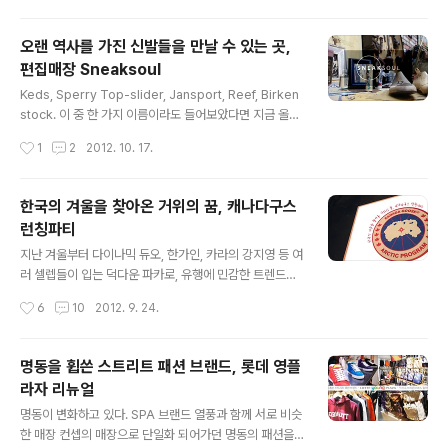
어가 있..
응을 이끌어내고 있는 것이 사실! 게다가 매달 진행되는 브
라운브레스의 캠페인(Brown Breath '2012 Check th
오랜 역사를 가진 신발들을 만날 수 있는 곳,
e Campaign')과 더불어 추운 겨울을 대비하는 덕다운 제
편집매장 Sneaksoul
품을 공개하면서 새로운 겨울 캠페인을 시작하였다. 그 이
글 내용
름하여, STAY WARM_스테이 웜. 오랜만에 들린 브라운
Keds, Sperry Top-slider, Jansport, Reef, Birken
브레스 오피셜 스토어는 '스테이 웜' 캠페인에 맞게 디스플
stock. 이 중 한 가지 이름이라도 들어보았다면 지금 올리
레이도 싹 바뀌어 있었다. '스테이 웜'은 이번에 공개된 덕
는 포스팅에 관심갖게 될 것! 많은 사람들에게 오랜 역사와
작성시간
1
2
2012. 10. 17.
다운 제품 5종을 구매하는 경우 구매고객의 이름으로 일정
전통을 가진 좋은 신발들을 소개해주고 있는 편집매장, 스
수익금이 추운..
닉솔_Sneaksoul을 찾아가보았다. 스닉솔은 2012년 5
월 4일 삼청동에 본점을 오픈한 이래, 메네나폴리스점, 동
한국의 겨울을 찾아온 거위의 꿈, 캐나다구스
대문두타점 그 영역을 확대해 나가고 있다! 날씨 좋은 주말
런칭파티
을 맞아 삼청동에 위치한 스닉솔 본점을 찾아 사진으로 소
글 내용
개해본다. 스닉솔 매장은 삼청동 거리를 걷다보면 자연스
지난 겨울부터 다이나믹 듀오, 한가인, 카라의 강지영 등 여
럽게 만날 수 있다. 우리은행 삼청동점 맞은 편에 위치한 스
러 셀렙들이 입는 덕다운 파카로, 유행에 민감한 트렌드세
닉솔은 커다란 채광창과 갈색 벽돌로 고풍스러운 분위기를
터들이라면 익히 알고 있을 브랜드, 캐나다구스_Canada
작성시간
6
10
2012. 9. 24.
만들어주고 있는데, 주위 삼청동 건물들과 크게 달라보이..
Goose가 한국에 발을 내딛었다. 2012년 9월 21일 금요
일, VLUF가 열리는 곳으로 최근 각종 브랜드의 런칭쇼 장
소로도 유명해진 곳, 성수동 대림창고에서 캐나다구스의
명동을 휩쓴 스트리트 패션 브랜드, 롯데 영플
한국런칭을 알리는 파티가 열렸다. 들국화와 어반자카파의
라자 리뉴얼
특별 공연과, 홍장현 포토그래퍼의 사진 전시가 함께한 캐
글 내용
나다구스의 런칭 파티를 찾아가 보았다. 초대권을 받은 사
명동이 변화하고 있다. SPA 브랜드 열풍과 함께 서로 비슷
람들만 한정적으로 입장이 가능했던 파티인데, 프로그램
한 매장 컨셉의 매장으로 단일화 되어가던 명동의 패션을