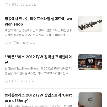
내용을 보니 이건 뭐 ㄷㄷㄷ.. 직접 캐나다구스를 입어볼 수
롯데 영플라자가 혁신적으로 변화시키고 있다. 기존의 다
작성시간
1
0
2012. 9. 22.
있을 뿐만 아니라, 언더그라운드 시절부터 좋아했던 조현
른 백화점 영캐주얼 매장과 같은 느낌이었던 롯데 영플라
아가 속해있는 그룹인 어반자카..
자 명동점을 신헌 롯데백화점 사장 취임 이후 백화점에서
볼 수 없던 길거리의 문화와 감성을 가진 브랜드를 입점시
명동에서 만나는 라이프스타일 셀렉트샵, wa
킴으로써 명동의 패션을 새롭게 써 나가고 있는 것이다. (참
ylon shop
고자료) 2012년 9월 21일부터 순차적으로 오픈하며 10
글 내용
월 5일까지 전체 매장의 리뉴얼을 끝마친다고 하는데, 먼
패션의 메카인 명동에서는 이상하리만큼 스트릿 패션을 취
저 입점된 네 가지 매장을 먼저 둘러보게 되었다. 첫 번째로
급하는 매장을 찾아보기 쉽지 않다. 사람은 붐비지만 구경
소개할 곳은 카시나_kasina. 부산대학교 앞에서 스케이트
할 데도 별로 없고 시간만 때우기가 일쑤인데 그 와중에 반
작성시간
0
0
2012. 9. 9.
보드 의류와 관련 용품을 처음 판매하다가 여러 국외 스트
가운 소식이 들려왔다. Grafik Plastic Pop-up Store나
릿 브랜드를 정식으로 우리나라..
JNJ CREW 10th Anniversary Exhibition 등 새로운
이벤트를 사람들에게 선보이기도하고, 고급스럽고 특별한
브라운브레스 2012 F/W 컬렉션 프레젠테이
브랜드들을 취급하는 홍대의 웨일런_wyln에 이어 그 두
션
번째 브랜치가 오픈하였다. 명동 눈스퀘어 4층, 웨일런 샵_
글 내용
waylon shop. 홍대 웨일런 매장보다 훨씬 큰 규모를 자
브라운브레스_BrownBreath의 2012년 F/W 컬렉션 제
랑하는 명동 웨일런샵은 매장 인테리어부터 남다른 것을
품들을 미리 만나볼 수 있는 기회! 2012F/W 컬렉션 프레
볼 수 있었는데, 도대체 어디서 구해야 할 지 상상조차 안가
젠테이션이 9월 6일 하루동안 신사동과 청담동, 가로수길
작성시간
1
0
2012. 9. 7.
는 여러가지 오브제와 빈티지한 가구를 매장 내부 ..
등지에서 열린 보그 패션 나잇 아웃_Vogue Fashion Nig
ht Out과 아울러 브라운브레스 패시지 스토어에서 열렸다.
VFNO Seoul은 전세계 19개국 26개 도시에서 동시에 열
브라운브레스 2012 F/W 팝업스토어 'Gest
리는 패션 페스티벌로, 국내에서는 브라운브레스 뿐만 아
ure of Unity'
니라 엄청나게 많은 브랜드가 참여했다고! 해질녘 도착한
글 내용
가로수길은 벌써 VFNO를 즐기는 많은 사람들로 붐비고,
브라운브레스_Brown Breath의 2012년 F/W 시즌 제품