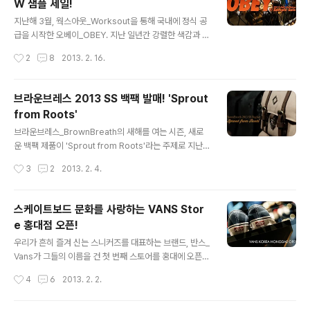
W 샘플 세일!
업스토어 중 하이비션_Hybition의 부스에서는, 스테디셀
글 내용
러인 Truthful(여름엔 선글라스! Hybition Truthful M S
지난해 3월, 웍스아웃_Worksout을 통해 국내에 정식 공
eries)과 함께 '무한도전 하하 선글라스'로 대중들에게 알
급을 시작한 오베이_OBEY. 지난 일년간 강렬한 색감과 과
려진 Sugary와, 최근에 발매한 Fretz..
감한 메시지를 담은 프린팅 티셔츠를 비롯한 오베이의 여
작성시간
2
8
2013. 2. 16.
러 제품은 센스있는 패피들에게 많은 사랑을 받아오고 있
는데, 웍스아웃에서는 이를 감사하는 마음으로 오베이의 2
012년 Fall/Holiday 시즌의 풀 컬렉션 제품에 대해 대폭
브라운브레스 2013 SS 백팩 발매! 'Sprout
할인된 가격으로 샘플세일을 실시하였다! 2013년 2월 15
from Roots'
일, 아직은 칼바람이 불어오는 추운 겨울날, 압구정에 위치
글 내용
한 웍스아웃 스토어로 발길을 향했다. 오픈할 때부터 지난
브라운브레스_BrownBreath의 새해를 여는 시즌, 새로
여름의 샘플세일까지 이 곳에 올 때 마다 올리는 포스팅(셰
운 백팩 제품이 'Sprout from Roots'라는 주제로 지난 2
퍼드 페어리의 OBEY, 한국상륙!, 스트릿 아트를 입는 방
013년 2월 1일, 브라운브레스 전 지점에서 발매되었다. 주
작성시간
3
2
2013. 2. 4.
법, OBEY 샘플 세일)이지만, 이번에는 오베이 측의 스탭분
제와도 같이 새싹이 추운 겨울을 이겨내고 힘차게 언땅을
과 함께 이..
뚫고 움트듯, 매 시즌 작지만 분명한 발걸음을 보여주고 있
는 브라운브레스. 오랜만에 친한 스탭분들도 만나고, 새 시
스케이트보드 문화를 사랑하는 VANS Stor
즌 제품에 대한 이야기도 나눌 겸 홍대 브라운브레스 스토
e 홍대점 오픈!
어를 찾았다. 사진에서 볼 수 있듯 브라운브레스의 새 시즌
글 내용
은 새로운 디자인의 새로운 제품을 만들어 내놓기보다는
우리가 흔히 즐겨 신는 스니커즈를 대표하는 브랜드, 반스_
기존 제품들의 원단과 부자재를 업그레이드하여 보다 견고
Vans가 그들의 이름을 건 첫 번째 스토어를 홍대에 오픈하
한 라인을 만들겠다는 의미로 받아들여졌다. 하지만 고객
였다. 예전 스투시 서울챕터가 있던 삼거리포차 맞은편, 파
작성시간
4
6
2013. 2. 2.
들의 니즈를 받아들인 펜홀더나 라이터 하우스, 메이븐 데
운드 스토어(F.OUND STORE Launching!), 현대카드
일리 케이스와 같은 제품..
뮤직 팝업스토어(혁신은 바로 이런 것, 현대카드 MUSIC