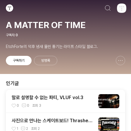
검색하기
티스토리
A MATTER OF TIME
구독자
0
EtchForte의 덕후 냄새 물씬 풍기는 라이프 스타일 블로그.
구독하기
방명록
신고하기 레이어
열기
인기글
말로 설명할 수 없는 파티, VLUF vol.3
0
0
조회
3
사진으로 만나는 스케이트보드! Thrasher
Photo Exhibition
1
2
조회
2