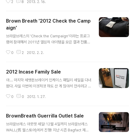
2
8
2013. 2. 16.
러 제품은 센스있는 패피들에게 많은 사랑을 받아오고 있
는데, 웍스아웃에서는 이를 감사하는 마음으로 오베이의 2
012년 Fall/Holiday 시즌의 풀 컬렉션 제품에 대해 대폭
Brown Breath '2012 Check the Camp
할인된 가격으로 샘플세일을 실시하였다! 2013년 2월 15
일, 아직은 칼바람이 불어오는 추운 겨울날, 압구정에 위치
aign'
글 내용
한 웍스아웃 스토어로 발길을 향했다. 오픈할 때부터 지난
브라운브레스의 'Check the Campaign'이라는 프로그
여름의 샘플세일까지 이 곳에 올 때 마다 올리는 포스팅(셰
램에 참여해서 2011년 열심히 아이템을 모은 결과 전품목
퍼드 페어리의 OBEY, 한국상륙!, 스트릿 아트를 입는 방
50% 세일 쿠폰을 얻었다. (아오 덕후냄새^_^) 사실 요새
법, OBEY 샘플 세일)이지만, 이번에는 오베이 측의 스탭분
0
2
2012. 2. 2.
돈 너무 많이 써서 ㅠㅠㅠㅠㅠㅠ '정말 저거 사고 싶다!!' 라
과 함께 이..
고 하는 건 패딩 베스트 정도.. 그래서 온동네 친구들 끌어
다모아 필요한 것들을 대신 사주기로 했다. 55년만의 한파
2012 Incase Family Sale
를 뚫고 MC요롱과 나는 신사동에 새로 오픈한 브라운브레
글 내용
스 패시지 스토어를 찾았다. 단품 50% 세일이 아니라 모
아.... 마지막 세뱃돈브레이커 인케이스 패밀리 세일을 다녀
든 구매 항목에 대해 1회에 한해 반값!! 정말 븨앞피로 대접
왔다. 사실 이번에 이것저것 하도 산 게 많아서 안사려고 했
받는 기분!! 어떤 사람은 한번에 300을 긁었대나 뭐라나...
는데 ㅠㅠ 30~70% 세일을 한다 그러는데 안갈래야 안갈
하여간 좋은 행사를 통해 친구들에게 선물을 주는 기회를
0
0
2012. 1. 27.
수가 있나 이거.. 아이패드 케이스로 처음 인케이스 제품을
가진 게 뿌듯뿌듯 ^^ 그리고 위에 써있다시피 매번 캠페..
접했는데 깔끔한 디자인 외에도 내구도도 튼튼하고 작은
부분까지 꼼꼼히 만든 것 같아 믿음이 가는 제품이다. 패밀
BrownBreath Guerrilla Outlet Sale
리 세일은 오늘 단 하루 동안만 인케이스의 정식 수입업체
글 내용
인 프리즘 디스트리뷰션에서 열렸다. 후기 ㄱㄱ 10시부터
브라운브레스 아웃렛 세일! 12월 4일까지 브라운브레스
입장이라 20분정도 일찍 도착했는데 벌써 몇몇분들이 줄
WALL(舊 월스토어)에서 진행! 지난 시즌 Bagfact 제품
을 서고 계셨다. 매장에서 30분 정도 있었는데 그 때쯤 되