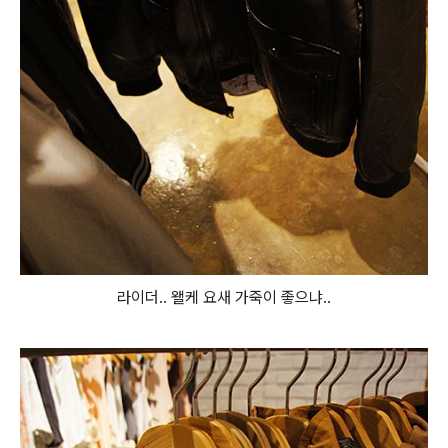
라이더.. 왤케 요새 가죽이 좋으냐..