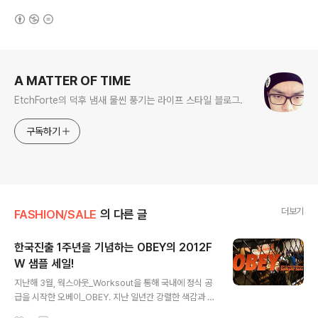
(새창열림)
로그 정보
A MATTER OF TIME
EtchForte의 덕후 냄새 물씬 풍기는 라이프 스타일 블로그.
구독하기
더보기
FASHION/SALE
의 다른 글
한국진출 1주년을 기념하는 OBEY의 2012F
W 샘플 세일!
글 내용
지난해 3월, 웍스아웃_Worksout을 통해 국내에 정식 공
급을 시작한 오베이_OBEY. 지난 일년간 강렬한 색감과 과
감한 메시지를 담은 프린팅 티셔츠를 비롯한 오베이의 여