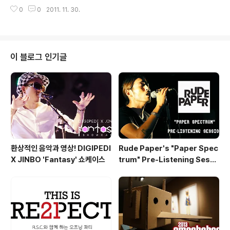
들이 30% 대거 세일에 들어갔지만 나는 돈이 없어서 못샀
니까 사람이 바글바글 ㄷㄷㄷ 일찍 오길 잘했음묰ㅋㅋ 백
0
0
2011. 11. 30.
다!! 눈독 들이고 있던 사람은 어서 체크체크!!
팩류는 30%세일로 급뽐뿌가 왔지만 원래부터 사려고 했
던 Sling Pack for DS..
이 블로그 인기글
환상적인 음악과 영상! DIGIPEDI
Rude Paper's "Paper Spec
X JINBO 'Fantasy' 쇼케이스
trum" Pre-Listening Sessi
on