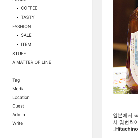
COFFEE
TASTY
FASHION
SALE
ITEM
STUFF
A MATTER OF LINE
Tag
Media
Location
Guest
Admin
일본에서 복
서 몇번씩이
Write
_Hitachino