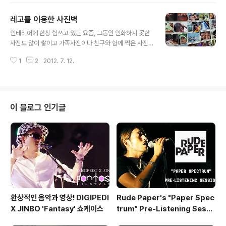
10개만 남았다. 뭔가 한국힙합에서 손꼽히는 가사를 시각
레고를 이용한 사진벽
화하여 표현하고 싶었다. 힙합을 들으면 그 가사가 머릿속
글 내용
에서 시각적 심상으로 표현되는 것들이 있는데, 그런 것들
인테리어에 한창 힘쓰고 있는 요즘, 그동안 인화하지 못한
을 부족하지만 간단한 스킬로 시각화하여 보여줌으로써 사
사진도 많이 쌓이고 가족사진이나 친구와 함께 찍은 사진
람들에게 '이런 좋은 가사가 있구나'라며 힙합을 찾아 들을
들을 인화해서 보고 싶어서 사진벽을 만들기로 했다. 여러
수 있도록 노력했었다. 글쎄, 때가 되면 다시 시작할 프로젝
1
2
2012. 7. 12.
사람들이 만든 사진벽을 보면서 뭔가 평범해보이기는 싫고
트가 될지도. 'MC_앨범제목-노래제목' 순으로 적어놓았으
그렇다고 너무 비싼 돈을 들이기도 싫어서 이런저런 궁리
니 듣고 싶은 사람들..
를 하다가 만든 게 레고를 이용하기로 한 것. LEGO 5529
를 사서 악세서리 만들고 남은 것을 이용해서 순간접착제
로 벽면에 붙이고, 문구점에서 사온 낚시줄을 양끝에 팽팽
이 블로그 인기글
하게 묶고 집게로 사진을 하나씩 걸어 놓았다. 사진 인화비
까지 합쳐서 대략 2만원도 안되는 저렴한 가격으로 완성!
집에 남는 레고 블럭이 있다면 간단하게 사진벽을 만들어
보세요!
환상적인 음악과 영상! DIGIPEDI
Rude Paper's "Paper Spec
X JINBO 'Fantasy' 쇼케이스
trum" Pre-Listening Sessi
on