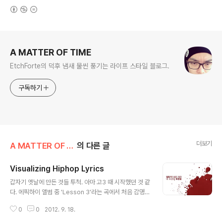
(새창열림)
로그 정보
A MATTER OF TIME
EtchForte의 덕후 냄새 물씬 풍기는 라이프 스타일 블로그.
구독하기
더보기
A MATTER OF LINE
의 다른 글
Visualizing Hiphop Lyrics
글 내용
갑자기 옛날에 만든 것들 투척. 아마 고3 때 시작했던 것 같
다. 에픽하이 앨범 중 'Lesson 3'라는 곡에서 처음 감명을
받고 시작한 프로젝트. 지금은 계속 진행하고 있지는 않지
0
0
2012. 9. 18.
만, 그 당시에는 때마다 꽂히는 펀치라인에서 이런 이미지
를 계속 만드려는 노력을 했었고, 그렇게 만들어진 것이 딱