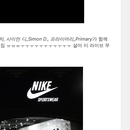
 사이먼 디_Simon D., 프라이머리_Primary
가 함께
 뒤짐 ㅠㅠㅠㅜㅜㅜㅜㅜㅜㅜㅜㅜㅜㅜ 설마 이 라이브 무