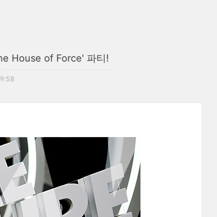
use of Force' 파티!
19:58