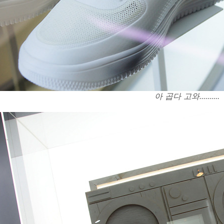
아 곱다 고와..........