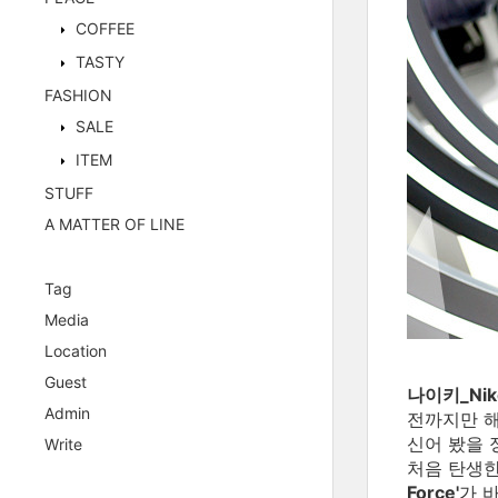
COFFEE
TASTY
FASHION
SALE
ITEM
STUFF
A MATTER OF LINE
Tag
Media
Location
Guest
나이키_Nik
Admin
전까지만 해
신어 봤을 
Write
처음 탄생한
Force'
가 바