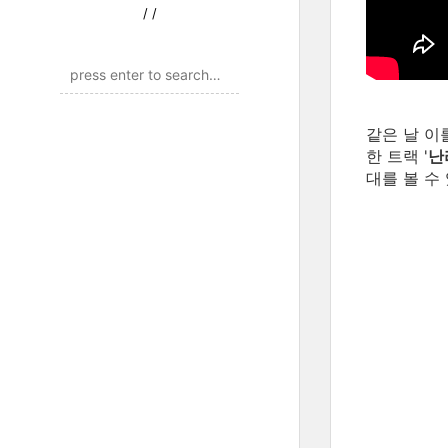
/
/
같은 날 이
한 트랙 '
난리
대를 볼 수