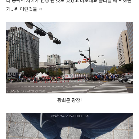
터 공덕역 사이가 엄청 먼 것도 있었고 마포대교 올라갈 때 빡셌던
거.. 뭐 이런것들 ㅋ
광화문 광장!