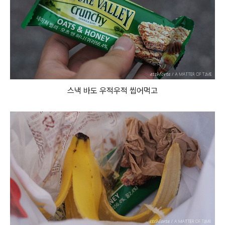
스낵 바도 우적우적 씹어먹고