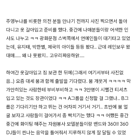
주영누나를 비롯한 의전 분들 만나기 전까지 사진 찍으면서 돌아
다니고 옷 갈아입고 준비를 했다. 중간에 나매분들이랑 어색한 인
사도 나누고 ㅋㅋ 광화문점 스벅쪽에서 연예인들이 대기타고 있었
는데, 유지태, 박한별, 제국의 아이들 등등 봤다.. 근데 레인보우 왔
대매..... 왜 나 못봤지.. 고우리쨔응하앍....
하여간 옷갈아입고 짐 보관 한 뒤에(그래서 여기서부터 사진없
음..) 요즘 대세 붐과 함께 출발을 기다렸다. 붐 개웃겨 ㅋㅋㅋㅋ 막
가만히있는 사람한테 부비부비하고 ㅋㅋ 3만명이 시뻘건 티셔츠
입고 있는 것도 장관이었다 ㅋㅋ A그룹을 신청할 걸 그랬나.. B그
룹은 기다리기만 하고 뛰는 건 어차피 거기서 거기.. 초반에 붐 얼
굴 보자고 사람들이 걸어가서 좀 빡치기는 했다 ㅋㅋ 어쨌든 중간
중간에 화이팅 해주는 자원봉사 모델분들이랑 밴드와 360!! 360
DJ들이 씐나는 음악을 틀어줘서 지루하지 않게 잘 달릴 수 있었