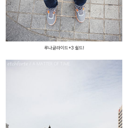
루나글라이드+3 쉴드!