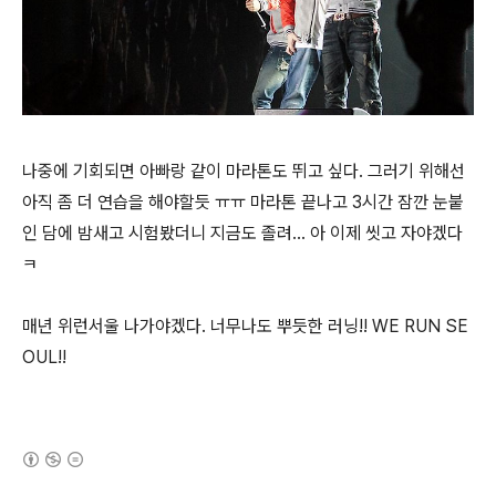
나중에 기회되면 아빠랑 같이 마라톤도 뛰고 싶다. 그러기 위해선
아직 좀 더 연습을 해야할듯 ㅠㅠ 마라톤 끝나고 3시간 잠깐 눈붙
인 담에 밤새고 시험봤더니 지금도 졸려... 아 이제 씻고 자야겠다
ㅋ
매년 위런서울 나가야겠다. 너무나도 뿌듯한 러닝!! WE RUN SE
OUL!!
(새창열림)