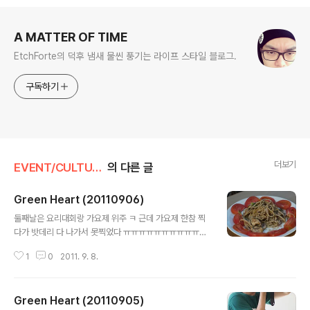
로그 정보
A MATTER OF TIME
EtchForte의 덕후 냄새 물씬 풍기는 라이프 스타일 블로그.
구독하기
더보기
EVENT/CULTURE
의 다른 글
Green Heart (20110906)
글 내용
둘째날은 요리대회랑 가요제 위주 ㅋ 근데 가요제 한참 찍
다가 밧데리 다 나가서 못찍었다 ㅠㅠㅠㅠㅠㅠㅠㅠㅠㅠㅠ
ㅠ
1
0
2011. 9. 8.
Green Heart (20110905)
글 내용