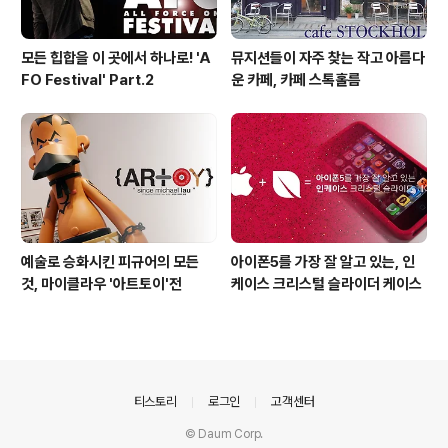
모든 힙합을 이 곳에서 하나로! 'A
뮤지션들이 자주 찾는 작고 아름다
FO Festival' Part.2
운 카페, 카페 스톡홀름
예술로 승화시킨 피규어의 모든
아이폰5를 가장 잘 알고 있는, 인
것, 마이클라우 '아트토이'전
케이스 크리스털 슬라이더 케이스
의안내
티스토리
로그인
고객센터
© Daum Corp.