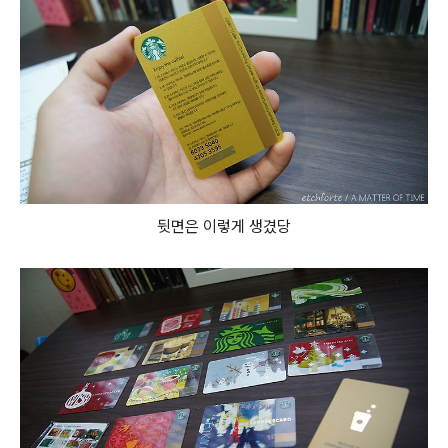
뒷면은 이렇게 생겼당