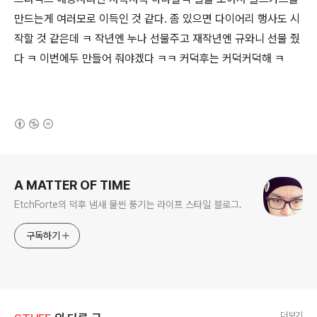
만드는게 여러모로 이득인 것 같다. 좀 있으면 다이어리 행사도 시
작할 것 같은데 ㅋ 작년엔 누나 선물주고 재작년엔 규와니 선물 줬
다 ㅋ 이번에두 만들어 줘야겠다 ㅋㅋ 커덕후는 커덕커덕해 ㅋ
(새창열림)
로그 정보
A MATTER OF TIME
EtchForte의 덕후 냄새 물씬 풍기는 라이프 스타일 블로그.
구독하기
더보기