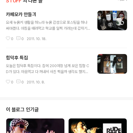
STUFF
의 다른 글
카페모카 만들긔
글 내용
요새 뉴욝커 생활을 하느라 뉴욝 감성으로 포스팅을 하나
써야겠다. 아침을 때려먹고 학교를 일찍 가려는데 갑자기
커피가 땡겼다. 남자가 커피숍에서 해야할 말은 단 두가지
0
0
2011. 10. 18.
('아메리카노요.', '얼마죠?')라는 한 남성잡지의 지침을 따
라 생활한지가 어언 3년.. 하지만 오늘 따라 달달한 카페모
카가 땡겨서 오늘은 카페 모카를 집에서 만드는 방법을 설
힙덕후 특집
명하기로 한다. 오늘의 준비물 : 드롱기 E155(맞나?) 에스
글 내용
프레소 머신, 스타벅스 에스프레소 블렌드, 맛있는 우유 G
오늘은 힙덕후 특집이다. 집에 200여장 넘게 모은 힙합 C
T, 허쉬 초콜렛시럽, 스탠 머그, 소주잔(?) 등등.. 드롱기 에
D가 있다. 마음먹고 다 꺼내서 사진 찍을까 생각도 했지만
스프레소 머신은 시중에서 15만원이라는 저렴한 가격으로
그냥 좋아하는 콜렉션 위주로 찍었다. 오늘부로 더 이상의
구입할 수 있다. 커피 원두는 평소 알고 있는 점장님을 통해
0
0
2011. 10. 8.
힙덕 논란은 없길 바란다. DOK2 THUNDERGROUND
할인 구매나 떨이를 득템하는 것으로 한다. 닥치고 학교나
MUSIK MIXTAPE VOL.1 / ILLSTRUMENTALZ VOL.
가야겠다..
1 THUNDERGTOUND EP / THUNDERGROUND E
P 속지 / THUNDERGROUND MUSIK MIXTAPE VO
L.2 DOK2 &RADO 'IT'S WE EP' / DOK2 & DOUBL
이 블로그 인기글
E K 'FLOW 2 FLOW' / HUSTLE REAL HARD LP Su
preme Team E-sens 'New Blood Rapper vol.1' /
Simon Dominic 'I Just W..