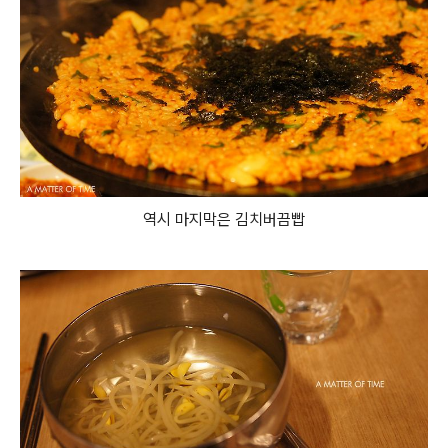
역시 마지막은 김치버끔빱