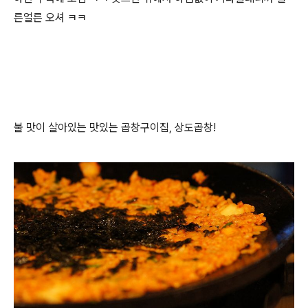
른얼른 오셔 ㅋㅋ
불 맛이 살아있는 맛있는 곱창구이집, 상도곱창!