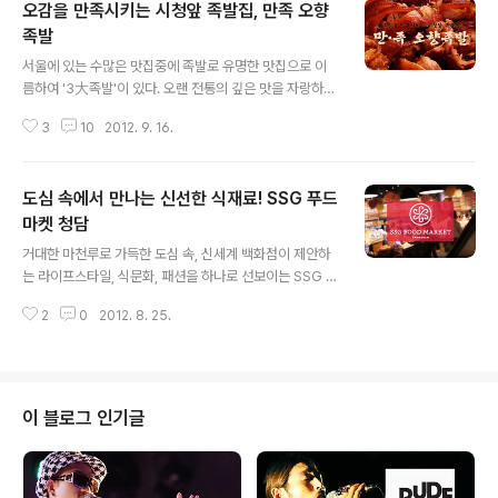
오감을 만족시키는 시청앞 족발집, 만족 오향
족발
글 내용
서울에 있는 수많은 맛집중에 족발로 유명한 맛집으로 이
름하여 '3大족발'이 있다. 오랜 전통의 깊은 맛을 자랑하는
영동족발, 성수족발, 그리고 시청앞에 위치한 바로 이 족발
3
10
2012. 9. 16.
집, 만족 오향족발이다. 서소문로 사이사이 골목길을 따라
들어가면 매일같이 끝이 안보이는 줄을 서서 기다리는 사
람들을 만날 수 있다. 퇴근으로 지친 회사원들의 몸과 마음
도심 속에서 만나는 신선한 식재료! SSG 푸드
을 달래는 맛.있.는 족발집, 이 곳으로 찾아가 보자! 시청역
8번출구 근처에 위치한 이 곳, 만족 오향족발은 카페베네
마켓 청담
글 내용
를 끼고 골목으로 들어가면 쉽게 찾을 수 있다. 점심식사 시
거대한 마천루로 가득한 도심 속, 신세계 백화점이 제안하
간인 오전 11시 30분부터 오후 2시까지는 식사류(물만두,
는 라이프스타일, 식문화, 패션을 하나로 선보이는 SSG 푸
만두국수, 떡국, 떡만두국)가 주문 가능하고, 저녁 시간인
드마켓_SSG FOOD MARKET이 지난 7월 6일 문을 열
오후 3시부터는 오향족발만 주문이 가능하다! 당일 판매분
2
0
2012. 8. 25.
었다. 보통 대형마트에서 볼 수 없는 특별한 식재료와 건강
만 정확하게 만들어서..
한 유기농 채소, 맛있는 베이커리와 따뜻한 커피 모두를 맛
볼 수 있는 SSG 푸드마켓으로 향했다. 신세계는 미국이나
일본, 홍콩 등지에 있는 고급 슈퍼마켓의 이미지를 가진 S
SG 푸드마켓을 열기 위해 약 2년 이상의 시간을 투자하였
이 블로그 인기글
다고 한다. 입구에서부터 보이는 깔끔하고 고급스러워 보
이는 매장 이미지는 한 눈에 봐도 여러가지 의미를 가지는
데, 신세계 브랜드전략팀의 이보영 상무의 영입 이후로 뭔