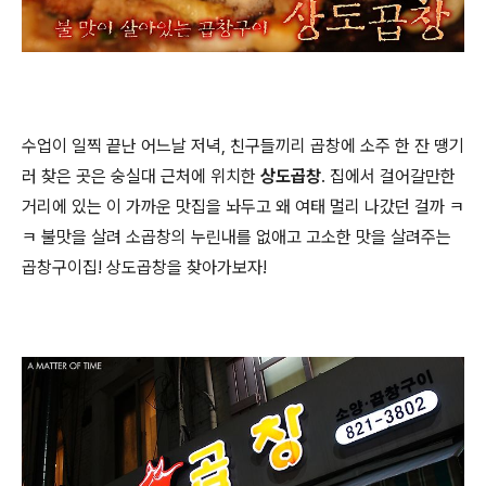
수업이 일찍 끝난 어느날 저녁, 친구들끼리 곱창에 소주 한 잔 땡기
러 찾은 곳은 숭실대 근처에 위치한
상도곱창
. 집에서 걸어갈만한
거리에 있는 이 가까운 맛집을 놔두고 왜 여태 멀리 나갔던 걸까 ㅋ
ㅋ 불맛을 살려 소곱창의 누린내를 없애고 고소한 맛을 살려주는
곱창구이집! 상도곱창을 찾아가보자!