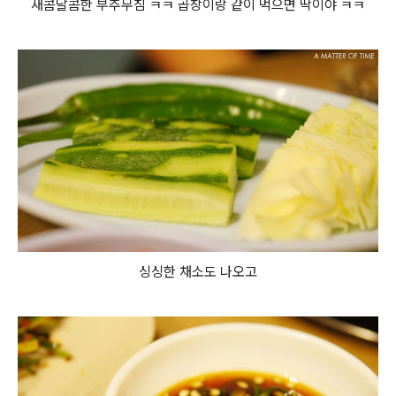
새콤달콤한 부추무침 ㅋㅋ 곱창이랑 같이 먹으면 딱이야 ㅋㅋ
싱싱한 채소도 나오고