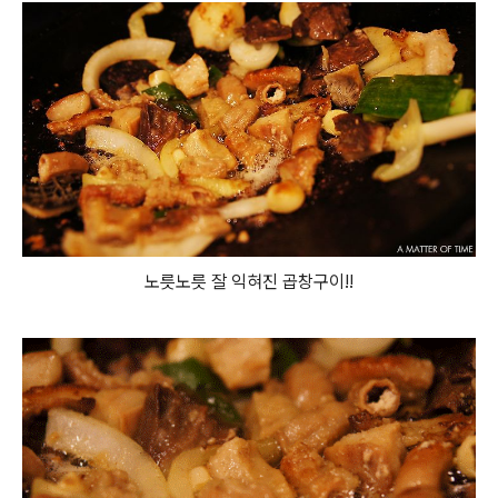
노릇노릇 잘 익혀진 곱창구이!!