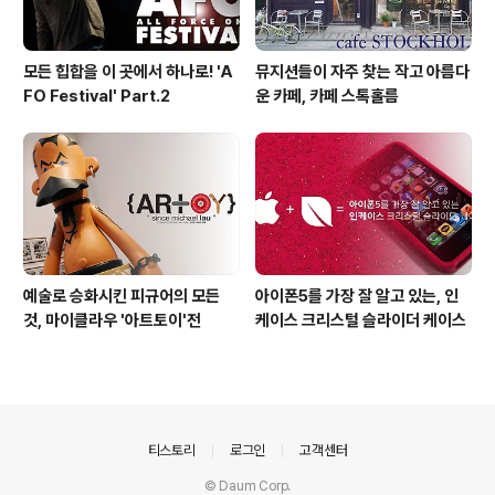
모든 힙합을 이 곳에서 하나로! 'A
뮤지션들이 자주 찾는 작고 아름다
FO Festival' Part.2
운 카페, 카페 스톡홀름
예술로 승화시킨 피규어의 모든
아이폰5를 가장 잘 알고 있는, 인
것, 마이클라우 '아트토이'전
케이스 크리스털 슬라이더 케이스
의안내
티스토리
로그인
고객센터
© Daum Corp.