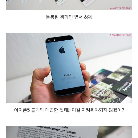
동봉된 캠페인 엽서 6종!
아이폰5 블랙의 매끈한 뒷태!! 이걸 지켜줘야되지 않겠어?