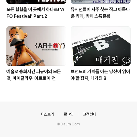
모든 힙합을 이 곳에서 하나로! 'A
뮤지션들이 자주 찾는 작고 아름다
FO Festival' Part.2
운 카페, 카페 스톡홀름
예술로 승화시킨 피규어의 모든
브랜드의 가치를 아는 당신이 읽어
것, 마이클라우 '아트토이'전
야 할 잡지, 매거진 B
의안내
티스토리
로그인
고객센터
© Daum Corp.