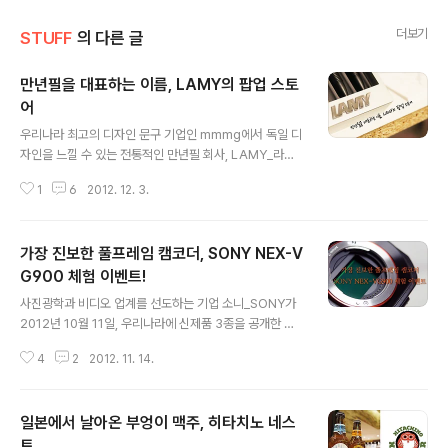
더보기
STUFF
의 다른 글
만년필을 대표하는 이름, LAMY의 팝업 스토
어
글 내용
우리나라 최고의 디자인 문구 기업인 mmmg에서 독일 디
자인을 느낄 수 있는 전통적인 만년필 회사, LAMY_라미
의 팝업 스토어를 열었다. 팝업 스토어는 2012년 11월 14
1
6
2012. 12. 3.
일부터 12월 2일까지 차례로 mmmg의 가로수길점, 이태
원점에 이어 안국점에서 열리게 되었는데, 일찍일찍 찾아
가서 더 많은 사람들에게 팝업 스토어 소식을 알리지 못해
가장 진보한 풀프레임 캠코더, SONY NEX-V
죄송....ㅜㅜ 이미 팝업 스토어는 놓쳤지만, 어떤 느낌이었
는지 안국점을 사진으로 찾아가 볼까! mmmg는 여러가지
G900 체험 이벤트!
글 내용
디자인 프로덕트를 판매하고 있는 스토어와 커피와 음료,
사진광학과 비디오 업계를 선도하는 기업 소니_SONY가
베이커리 등을 판매하는 카페, 두 부분을 함께 운영중인데
2012년 10월 11일, 우리나라에 신제품 3종을 공개한 후
뭐 내가 워낙 관심있는 분야라 이 곳에서 판매하는 제품들
국내외 카메라 시장은 요동치기 시작했다. 세계 최고라 자
은 많이 소개했던 것 같네 ㅋㅋ 각각의 설명은 밑에 이어지
4
2
2012. 11. 14.
부하는 풀프레임 캠코더 NEX-VG900, 그리고 반투명 미
는 링크에서 확인할 것! M..
러의 새로운 기술이 적용된 DSLT의 풀프레임 플래그쉽 모
델 A99, 그리고 렌즈 일체형 풀프레임 카메라 RX1이 바로
일본에서 날아온 부엉이 맥주, 히타치노 네스
그것. 그 중 풀프레임 캠코더 NEX-VG900을 미리 체험할
수 있는 행사가 열렸다. 선착순 100명에게만 지급된 NEX-
트