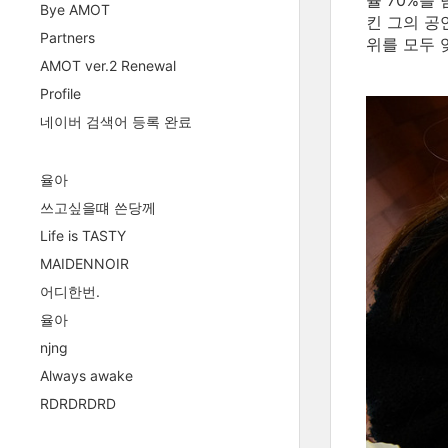
율 70%를
Bye AMOT
킨 그의 공
Partners
위를 모두 
AMOT ver.2 Renewal
Profile
네이버 검색어 등록 완료
율아
쓰고싶을떄 쓴당께
Life is TASTY
MAIDENNOIR
어디한번.
율아
njng
Always awake
RDRDRDRD