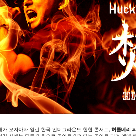
새해가 오자마자 열린 한국 언더그라운드 힙합 콘서트,
허클베리 피_