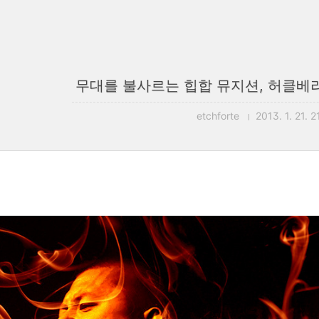
무대를 불사르는 힙합 뮤지션, 허클베리
etchforte
2013. 1. 21. 2