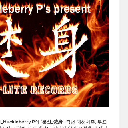
Huckleberry P
의 '
분신_焚身
'. 작년 대선시즌, 투표