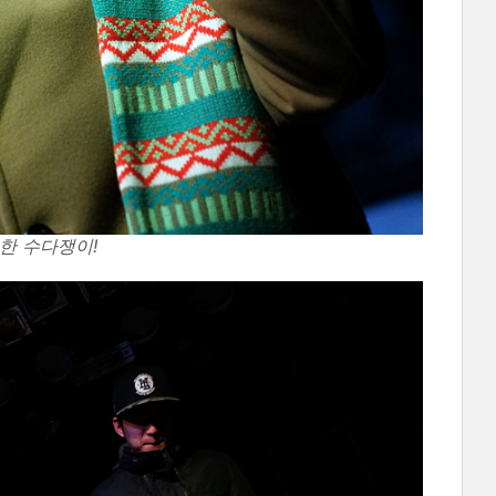
동한 수다쟁이!