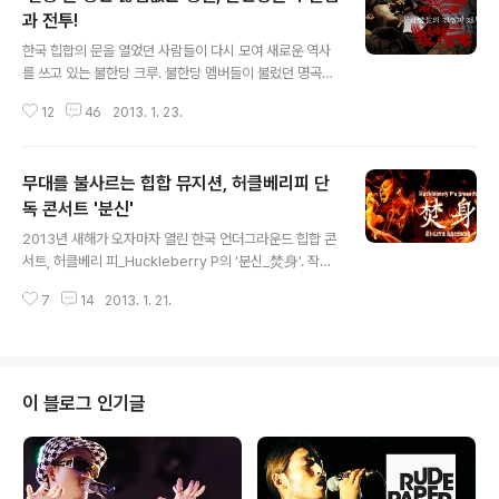
과 전투!
글 내용
한국 힙합의 문을 열었던 사람들이 다시 모여 새로운 역사
를 쓰고 있는 불한당 크루. 불한당 멤버들이 불렀던 명곡과
함께 곧 발매될 절충_折衷 프로젝트 3집의 수록곡을 미리
12
46
2013. 1. 23.
들어볼 수 있는 기회가 생겼다. 소울 다이브_Soul Dive,
넋업샨의 불한당 영입이 알려지고 난 후, 각종 힙합 커뮤니
티에서는 앞으로 불한당의 행보에 대한 반응이 대단했는
무대를 불사르는 힙합 뮤지션, 허클베리피 단
데, 그 실체를 보고, 듣고, 느끼기 위해 2013년 1월 20일
홍대에 위치한 V-Hall에서 열린 그들의 합동 콘서트, '불한
독 콘서트 '분신'
글 내용
당들의 진입과 전투'를 찾아가 보았다. 불한당 크루는 아시
2013년 새해가 오자마자 열린 한국 언더그라운드 힙합 콘
다시피 우리나라 힙합 1세대들이 모인 크루로, 현재 A.Ja
서트, 허클베리 피_Huckleberry P의 '분신_焚身'. 작년
y, Artisan Beats, 채영, 대팔, DJ Skip, DJ Pandol, F
대선시즌, 투표율 70%를 넘길 시에는 단돈 만원으로 공연
ascinating, Jay Kay, ..
7
14
2013. 1. 21.
을 열겠다는 공약을 지켜 예매 페이지가 열린 지 단 5분도
지나지 않아 전석을 매진시킨 그의 공연이 열렸다. 2013
년 1월 19일, 홍대에 위치한 클럽 DGBD에서 열린 '분
신'을 찾아온 관객들은 3시간 동안 한겨울의 추위를 모두
잊고 땀을 뻘뻘 흘리며 다같이 몸을 불태워 놀아볼 준비가
이 블로그 인기글
되어 있었다. 공연 전에 미리 헉피를 만나 영상의 컨셉과 세
트리스트를 확인하고, 오늘 '분신'을 찾아올 수많은 관객들
을 깜짝 놀래켜 줄 무언가(?)를 준비하기 위해 회의도 가졌
었다. 이 무대에 대한 강한 자신감으로 가득한 헉피는 보통