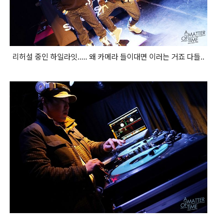
리허설 중인 하일라잇..... 왜 카메라 들이대면 이러는 거죠 다들..