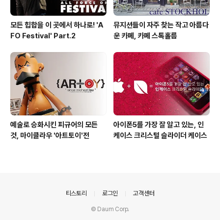
모든 힙합을 이 곳에서 하나로! 'A
뮤지션들이 자주 찾는 작고 아름다
FO Festival' Part.2
운 카페, 카페 스톡홀름
예술로 승화시킨 피규어의 모든
아이폰5를 가장 잘 알고 있는, 인
것, 마이클라우 '아트토이'전
케이스 크리스털 슬라이더 케이스
의안내
티스토리
로그인
고객센터
© Daum Corp.