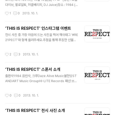
스트 21팀의 열정적인 순간을 담고 있으며, 오늘날 한국힙
다이브, 팔로알토, 허클베리피, DJ Juice)장소 : 1984 (서
합을 이끌어나가는 다양한 크루와 레이블..
울 마포구 동교동 158-24)입장료 : 무료 전시 첫날인 201
작성시간
1
0
2013. 10. 1.
3년 10월 18일(금) 오후 7시부터 DJ Juice의 R.S.C.와
함께 하는 오프닝 파티가 열립니다. 전시 사진의 주인공인
21팀의 아티스트를 초청, 그들의 대표곡을 DJ Juice의 믹
'THIS IS RESPECT' 인스타그램 이벤트
스를 통해 들으며 전시를 관람할 수 있습니다. 당일 오후 8
글 내용
전시 사진 중 가장 마음에 드는 사진을 찍어 해쉬태그 '#RE
시부터는 소울다이브, 팔로알토, 허클베리피의 미니 콘서
21PECT'와 함께 올려주세요.추첨을 통해 푸짐한 선물을
트를 즐길 수 있으며, 당일 전시를 찾은 관객들에게 추첨을
드립니다!(중복 응모 가능) 당첨자 발표 : 11월 1일, Instag
통해 Hybition, Mischief, HSQD, Stigma 등 다양한 패
ram @etchforte 협찬 : Hybition , Mischief, HSQD,
션 브랜드의 제품을 증정합니다. 상세 일정 5시 ~ 7시 : M
작성시간
2
3
2013. 10. 1.
Stigma, 1984
edi..
'THIS IS RESPECT' 스폰서 소개
글 내용
출판사1984 음반사, 크루Daze Alive Music불한당ST
ANDART Music GroupHI-LITE Records 패션 브랜
드Hybition EyewearMischiefHSQDSTIGMA 에서
도움을 주셨습니다. 감사드립니다.
작성시간
0
0
2013. 10. 1.
'THIS IS RESPECT' 전시 사진 소개
글 내용