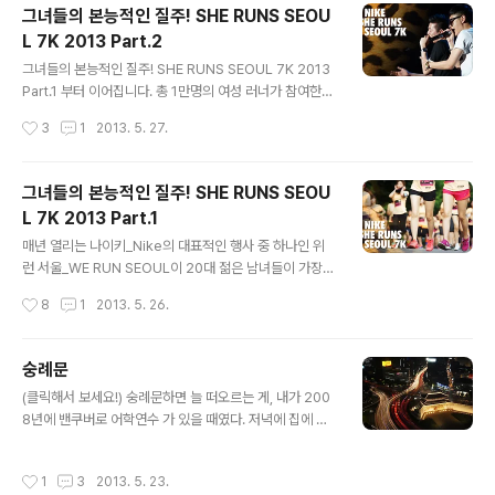
이비션과 제이기어를 제작하는 회사인 스탠스 인코퍼레이
그녀들의 본능적인 질주! SHE RUNS SEOU
션_Stance Inc.이 성수동에서 한남동으로 확장 이전하면
L 7K 2013 Part.2
서 지난 3월 29일에는 새로운 쇼룸 오픈을 기념하여 오프
글 내용
닝 행사를 진행하기도 했는데, 이를 사진을 통해 만나보자!
그녀들의 본능적인 질주! SHE RUNS SEOUL 7K 2013
지난 시즌에 발매되었던 모델인 Truthful_트루쓰풀(Hybi
Part.1 부터 이어집니다. 총 1만명의 여성 러너가 참여한
tion Conspiracy Truthful Eyewear, 여름엔 선글라스!
이번 쉬 런 서울_SHE RUNS SEOUL은 그 목적에 맞게
작성시간
3
1
2013. 5. 27.
Hybition Truthful M Series)과 더..
여러가지 부대행사와 재미있는 즐길거리가 여자들의 오감
을 만족시켜 주기에 충분했다. 애니멀 패턴을 이용한 페이
스페인팅이나 시세이도_Shiseido에서 준 화장품 선물과,
그녀들의 본능적인 질주! SHE RUNS SEOU
완주자에게 증정된 J.Estina와의 콜라보레이션 목걸이까
L 7K 2013 Part.1
지! 촬영 차 참가한 것이지만 나도 뛰고 싶었다고! ㅋㅋㅋㅋ
글 내용
ㅋ 대회는 한강을 끼고 달리는 와일드 코스_Wild Course
매년 열리는 나이키_Nike의 대표적인 행사 중 하나인 위
와 노을공원의 우거진 숲을 끼고 달리는 슈퍼 와일드 코스_
런 서울_WE RUN SEOUL이 20대 젊은 남녀들이 가장
Super Wild Course, 두 팀으로 나누어져 진행되었는데
좋아하는 운동 중인 하나인 러닝을 통해 건강한 삶과 활기
작성시간
8
1
2013. 5. 26.
MC 장윤주와 하하의 응원 속에 거침없는 질주가 시..
넘치는 서울을 만들고 있는 가운데, 작년까지 나이키 우먼
스 레이스_Women's Race라는 이름으로 진행된 여성 7
km 단축마라톤 대회가 쉬 런 서울_SHE RUNS SEOUL
숭례문
로 이름을 바꾸어 다시 찾아왔다. 총 1만명의 여성 러너들
글 내용
(클릭해서 보세요!) 숭례문하면 늘 떠오르는 게, 내가 200
이 감춰왔던 본능적인 뜀박질을 통해 에너지를 발산했던
8년에 밴쿠버로 어학연수 가 있을 때였다. 저녁에 집에 들
쉬런서울 현장, 2013년 5월 25일 상암동 월드컵공원 평
어와서 티비 뉴스를 보다가, 캐나다 방송에서 해외 토픽(?)
화광장으로 찾아가 보았다. 그녀들의 본능적인 질주! SHE
쯤으로 여겨졌던 숭례문 전소 소식을 듣고 상당히 충격적
RUNS SEOUL 7K 2013 Part.2에서 계속됩니다.
작성시간
1
3
2013. 5. 23.
이었던 게 기억이 난다. 이후 한국으로 돌아와서 알바를 했