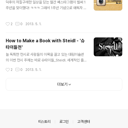
덕후의 자질구레한 일상을 담는 월간 쎄스타그램이 벌써 1
있는 공간을 마련하였다. 게다가 오픈 기념 세일과 럭키백
주년을 맞이했다! ㅋㅋㅋ 그래서 1주년 기념으로 애독자 Q
이벤트까지 열렸다고 하는데, 인케이스야 내가 워낙 좋아
&A를 코너를 준비했...(뭐 이렇게 하는 게 많아) 4월에는
하는 브랜드이기도 하고! 이런 쏠쏠한 이벤트에 빠질 수 없
포스팅 수가 적었지만 나름대로 굵직굵직한 촬영이 많아서
지 ㅋㅋ 오픈 당일에 바로 그 곳으로 찾아가 보았다. 인케이
작성시간
2
0
2013. 5. 1.
힘들었음 ㅜㅜㅜ 하여간 뭐하고 살았는지 한 번 되돌아보
스의 플래그쉽 스토어라는 이름에 걸맞게 한 공간에서 가
자! 버거킹 한정판인 몬스터와퍼로 시작하는 4월.... 아주
방, 아이폰 및 아이패드 악세..
배터지게 먹었닼ㅋㅋㅋㅋ 이거 아직도 하는 지 모르겠는데
How to Make a Book with Steidl - '슈
아직 안먹었으면 먹어봐 ㅋㅋㅋㅋ 버거류 甲 파운드 매거
타이들전'
진의 한 에디터가 쓴 말. 갑자기 공감되어서 내가 힙플 컨트
글 내용
리뷰터는 배송비 할인 없습니까? 라고 던진 드립에 힙플 김
늘 독특한 전시로 사람들의 이목을 끌고 있는 대림미술관
용준 형님이......... 잡지랑.......배송비 무료에......... 이거
의 이번 전시 주제는 바로 슈타이들_Steidl. 세계적인 출판
뭐...... 황송해서 어쩔 줄 모르겠음 ㅋㅋㅋㅋ 앞으로도 ..
업계의 거장이라고 불려지는 그를 만날 수 있는 이번 전시
작성시간
2
0
2013. 5. 1.
에서는, 그의 작품 뿐만 아니라 여러 아티스트들과의 콜라
보레이션, 책을 직접 구입할 수 있는 팝업스토어와 다양한
아트 상품등을 접할 수 있다. 1950년에 태어나 1967년부
더보기
터 출판업계에 뛰어들었다는 게르하르트 슈타이들의
'책'에 대한 관념과 시선, 그리고 최고를 만들기 위한 고집
을 느낄 수 있는 이번 전시는 2013년 4월 11일부터 10월
6일까지 만날 수 있다. 늘 믿고 보는 대림미술관 전시이기
에 오늘도 찾아가게 되었다. 'How to Make a Book wit
h Steidl - 슈타이들展' 패션과 문화에 대한 전시를 주로
의안내
티스토리
로그인
고객센터
선보..