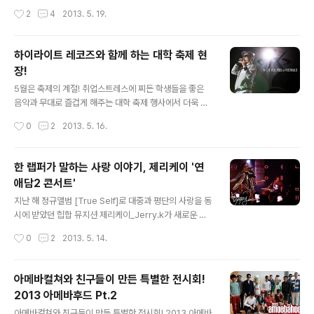
악 페스티벌 중에서도 DJ가 중심이 되어 음악을 통해 관중
작성시간
2
4
2013. 5. 19.
을 움직이는 페스티벌은 바로 이 월드 디제이 페스티벌_W
orld DJ Festival(이하 월디페)가 최고! DJ라고 하면 또
뗄레야 뗄 수 없는 것이 힙합 아니겠어? 이를 위해 올해로
하이라이트 레코즈와 함께 하는 대학 축제 현
7년 째 열리고 있는 월디페에는 다양한 힙합 크루가 함께
장!
신나는 무대로 이 곳을 찾은 음악을 사랑하는 젊은이들의
글 내용
몸과 마음을 불태우게 만들었다. 2013년 5월 17일, 양평
5월은 축제의 계절! 취업스트레스에 찌든 학생들을 좋은
강상체육공원에서 열린 월디페의 힙합 스테이지 무대를 사
음악과 무대로 즐겁게 해주는 대학 축제 행사에서 더욱 커
진으로 만나보자! DJ와 MC가 만드는 힙합의 열기, 'Worl
지는 언더그라운드 힙합 뮤지션들의 인기로 인해 그들의
작성시간
0
2
2013. 5. 16.
d DJ Festival 2013' Part.2에서 계속됩니다.
무대를 점점 더 자주 볼 수 있게 되었다. 그 중에서도 국내
최고의 언더그라운드 힙합 레이블 하이라이트 레코즈_HI-
LITE Records와 함께 광운대학교의 HOW Festival, 건
한 랩퍼가 말하는 사랑 이야기, 제리케이 '연
양대학교의 ThanKYU Festival에 함께 할 수 있었다. 그
애담2 콘서트'
어떤 무대보다도 젊음의 열기가 느껴지는 대학 축제 공연
글 내용
의 모습을 사진으로 만나보자! 두 남자의 동화같은 이야기,
지난 해 정규앨범 [True Self]로 대중과 평단의 사랑을 동
피노다인 [PINOcchio] Music&Talk 두 번의 축제 공연
시에 받았던 힙합 뮤지션 제리케이_Jerry.k가 새로운 앨
에서 곧 발매될 하이라이트 레코즈 컴필레이션 음반의 수
범을 들고 찾아왔다. 2012년 2월에 발매한 [연애담 : 생각
작성시간
0
2
2013. 5. 14.
록곡들을 미리 들어볼 수 있었는데, 앞으로 공개될 영상에
해 볼만한 사랑 이야기]의 속편이라고 볼 수 있는 [연애담
서 ..
2]는 선공개된 '곡선(feat. 40)' 과 '사랑한다는 말(feat. R
ico)' 이 적절한 보컬 피쳐링과 함께 보다 농익은(?) 제리케
아메바컬쳐와 친구들이 만든 특별한 전시회!
이의 랩과 프로듀싱이 절묘하게 어울려 많은 힙합팬들의
2013 아메바후드 Pt.2
이목을 집중시켰다. 이 앨범의 발매를 기념하여 밴드 에보
글 내용
니힐_Ebonyhill과 함께 하는 콘서트, 제리케이 연애담2
아메바컬쳐와 친구들이 만든 특별한 전시회! 2013 아메바