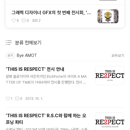
그래픽 디자이너 GFX의 첫 번째 전시회, 'G
ENUINE OR FAKE'
5
0
조회
2
분류 전체보기
주요 글 목록
Bye AMOT
모두보기
공지
'THIS IS RESPECT' 전시 안내
글 내용
문화 블로거이자 사진작가인 EtchForte의 사이트 A MA
TTER OF TIME이 1984에서 전시를 진행한다. 전시 명
은 'THIS IS RESPECT'로 한국 힙합 뮤지션들에 대한 존
경의 의미를 사진으로 담아냈다. 전시된 21점의 사진은 수
작성시간
1
0
2013. 10. 1.
많은 문화 행사와 공연에 참여한 그 열정의 기록이다. 201
3년 10월 18일(금)부터 30일(수)까지 펼쳐지는 이번 전시
에서는 가리온의 '뿌리깊은 나무', Huckleberry P의 '분
'THIS IS RESPECT' R.S.C와 함께 하는 오
신', Jerry.k의 '연애담 2' 콘서트 등 다양한 언더그라운드
프닝 파티
힙합 공연에서의 최고의 순간을 기록한 21점의 사진을 만
글 내용
날 수 있다. 지난 1년간 가장 인상적인 무대를 보여준 아티
오프닝 파티 : 2013년 10월 18일(금) 7PM~ (공연 : 소울