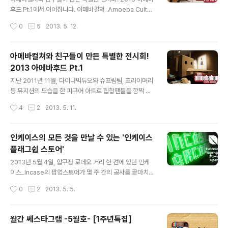
콘서트가 2013년 5월 11일, 홍대 쥬니퍼 디딤홀에서 열렸
후드 Pt.1에서 이어집니다. 아메바컬쳐_Amoeba Cultur
다. [연애담 : 생각해 볼만한 사랑 이야기]와 [연애담2]의
e의 뮤지션―다이나믹듀오_Dynamic Duo, 슈프림팀_S
작성시간
0
5
2013. 5. 12.
수록곡이 주를 이룬 세트였지만, [..
upreme Team, 프라이머리_Primary, 리듬파워_Rhyt
hm Power, 플래닛쉬버_Planet Shiver, 얀키_Yankie,
자이언티_Zion.T가 총출동한 이번 미니콘서트는 생각보
아메바컬쳐와 친구들이 만든 특별한 전시회!
다 엄청 신나는 분위기의 선곡들로 꾸며졌다. 여러 무대장
2013 아메바후드 Pt.1
치와 신나는 음악을 통해 미술품이 거래되는 경매장을 일
글 내용
순간에 힙합클럽으로 바꾸어 놓았고, 각각의 뮤지션의 대
지난 2011년 11월, 다이나믹듀오와 슈프림팀, 프라이머리
표곡 2곡 정도를 끊임없이 들을 수 있었다. 특히나 처음 무
등 뮤지션의 모습을 한 피규어 아트로 힙합팬들을 깜짝 놀
대에서 선보이는 것이 아닐까 하는 자이언티의 'Babay' 를
라게 했던 아메바컬쳐_Amoeba Culture가 더욱 더 큰
작성시간
4
2
2013. 5. 11.
들을 수 있던 것은 정말 엄청난 행운이었다! 열정적..
규모와 다양한 이벤트가 가득한 색다른 전시로 다시 찾아
왔다. 평창동에 위치한 가나아트센터에서 펼쳐진 이번 20
13 아메바후드 전시회는 아메바컬쳐의 전 뮤지션 뿐만 아
인케이스의 모든 것을 만날 수 있는 '인케이스
니라, 쿨레인, GFX, 윤협, 민세희, 옥근남, 김세명, 킬드런
플래그쉽 스토어'
등 다양한 분야에서 고유의 색깔로 빛을 내는 아티스트들
글 내용
이 참여하여 더욱 풍성한 볼거리를 제공하게 되었다고! 20
2013년 5월 4일, 압구정 로데오 거리 한 켠에 있던 인케
13년 5월 10일부터 19일까지 진행되는 전시 오픈일에 맞
이스_Incase의 팝업스토어가 몇 주 간의 공사를 끝마치고
추어 스페셜에디션 아트상품 자선경매와 아메바컬쳐 뮤지
이전까지 발매했던 수많은 제품과 다양한 아티스트와의 콜
작성시간
0
2
2013. 5. 5.
션들의 미니콘서트가 있다는 소식을 듣고 가나아트센터로
라보레이션 제품을 만날 수 있는 인케이스 플래그쉽 스토
향했다. 프레스 오픈에 맞춰..
어로 새로이 단장을 하였다. 더욱이 오픈을 기념해 인케이
스 아케이드_Incase Arcade라는 공간을 만들어 오픈을
월간 쎄스타그램 -5월호- [1주년특집]
축하하기 위해 찾아온 손님들이 다양한 게임들을 즐길 수
글 내용