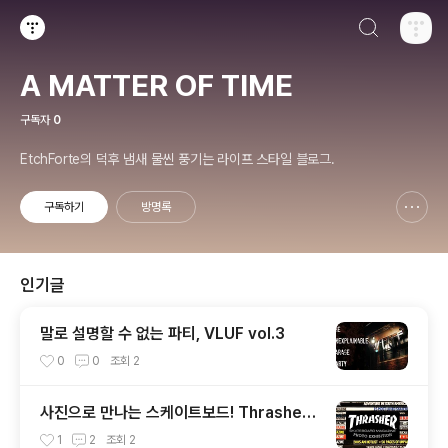
검색하기
티스토리
A MATTER OF TIME
구독자
0
EtchForte의 덕후 냄새 물씬 풍기는 라이프 스타일 블로그.
구독하기
방명록
신고하기 레이어
열기
인기글
말로 설명할 수 없는 파티, VLUF vol.3
0
0
조회
2
사진으로 만나는 스케이트보드! Thrasher
Photo Exhibition
1
2
조회
2