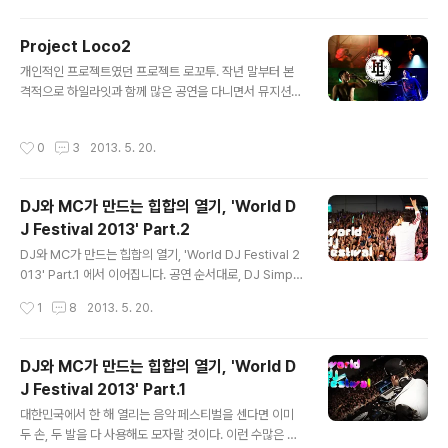
던 곳도 이 숭례문 근처라, 매번 지나갈 때마다 한없이 가슴
아파 했던 곳. 오늘 지금 이 모습처럼 천년 만년 서울을 지
Project Loco2
켜주렴! - Sony A99 + Sigma 24-70 F2.8을 사용하
글 내용
였습니다. - 장노출 사진을 여러장 합성하여 포토샵으로 편
개인적인 프로젝트였던 프로젝트 로꼬투. 작년 말부터 본
집하였습니다.
격적으로 하일라잇과 함께 많은 공연을 다니면서 뮤지션들
이 느끼기에도, 팬들이 느끼기에도 가장 신나는 곡인 로꼬
투를 가지고 이런 기획을 해보면 어떨까 싶어 생각해오다
작성시간
0
3
2013. 5. 20.
가(걸그룹 무대 영상 4분할, 9분할, 16분할 보고 영감을 받
음), 아마 버닝나이트(하이라이트 레코즈가 만드는 불금!
'BURNING NIGHT')때부터 영상을 모아오기 시작했다.
DJ와 MC가 만드는 힙합의 열기, 'World D
근데 버닝나이트 때 ㅄ같이 녹화 버튼 안누르고 계속 카메
J Festival 2013' Part.2
라 들고 있었음ㅋㅋㅋㅋㅋㅋㅋㅋㅋㅋㅋㅋㅋㅋㅋㅋㅋㅋㅋ
글 내용
ㅋㅋ 그래서 fail......... 론리피노케이 때에 찍은 건 라이브
DJ와 MC가 만드는 힙합의 열기, 'World DJ Festival 2
연주로 공연을 했기 때문에 원래 AR과 BPM이 안맞고 ㅠ
013' Part.1 에서 이어집니다. 공연 순서대로, DJ Simps
ㅠㅠㅠ 하여간 영상 보면 알겠지만 할랏 공연 졸잼개잼개
on, DJ Qwall, The Z, IT Entertainment(일통, Loco,
작성시간
1
8
2013. 5. 20.
신남... 1사분면부터 순서..
Paper Airplane), HI-LITE Records(Paloalto, Huc
kleberry P, B-Free, Reddy, DJ 짱가), Soul Dive와
DJ Juice, Born Kim, 1LLIONAIRE Records(Dok2,
DJ와 MC가 만드는 힙합의 열기, 'World D
Beenzino)와 DJ Wegun, 불한당(가리온, P-TYPE, Mi
J Festival 2013' Part.1
nos, RHYME-A-, 넋업샨, Optical Eyez XL, 대팔, 채
글 내용
영, DJ SKIP, DJ Pandol), 45RPM(이현배, J-Kwond
대한민국에서 한 해 열리는 음악 페스티벌을 센다면 이미
o), DJ DOC..
두 손, 두 발을 다 사용해도 모자랄 것이다. 이런 수많은 음