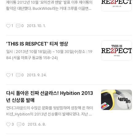
제이통 2012년 10월 '모히칸과 맨발' 발표 이후 제이통의
활약은 대단했다. BuckWilds라는 거대 크루를 이끌면서
그들의 Southtown Show를 매번 흥행시키는 데 성공한
제이통은 현재 무대위에서 가장 빛나는 랩퍼중에 한 명이
작성시간
1
0
2013. 10. 1.
다. 가장 똘끼(?)라는 이름이 걸맞는 랩퍼 제이통의 진격은
아직까지도 거침없다. Paloalto 개인적으로 작년 11월에
있었던 'Veteran 2' 콘서트를 계기로 이 씬의 포토그래퍼
'THIS IS RESPCET' 티져 영상
로 뛰어들었다고 해도 과언이 아니다. 올 한 해 HI-LITE R
글 내용
ecords의 컴필레이션 음반 'HI-LIFE'로 그의 지반을 단
일시 : 2013년 10월 18일(금) ~ 10월 30일(수)장소 : 19
단히 굳혀놓은 팔로알토의 무대는 그의 랩만큼이나 언제나
84 (서울 마포구 동교동 158-24)
견고하고 완성도가 높다. 곧 찾아올 그의 새로운 믹스테이
프와 무대도 기대가 된다. 가리온 '전설'이라 ..
작성시간
1
0
2013. 9. 24.
다시 돌아온 진짜 선글라스! Hybition 2013
년 신상품 발매
글 내용
언더그라운드의 수많은 문화를 뒷받침하며 성장해 온 하이
비션_Hybition의 2013년 신상품이 발매되었다. 지난 해
무한도전 하하 선글라스로 일약 유명세를 타게 된 하이비
작성시간
3
0
2013. 6. 8.
션은 지난 모델의 단점을 보완하고 재질과 공법등을 모두
한단계 업그레이드 한 Matt 시리즈를 공개하였다. 또한, 하