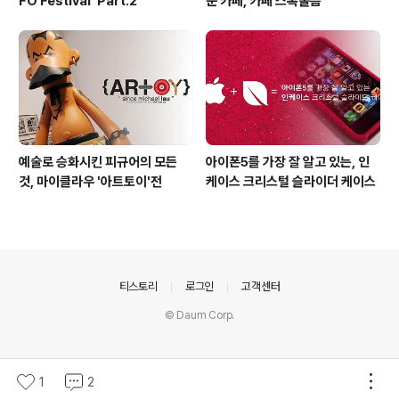
FO Festival' Part.2
운 카페, 카페 스톡홀름
예술로 승화시킨 피규어의 모든
아이폰5를 가장 잘 알고 있는, 인
것, 마이클라우 '아트토이'전
케이스 크리스털 슬라이더 케이스
의안내
티스토리
로그인
고객센터
© Daum Corp.
1
2