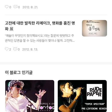
Garment Tells a Story'가 8월 17일~18일에 걸쳐 논
0
0
2012. 8. 21.
현동에 위치한 커버낫 쇼룸에서 열렸다. 며칠 전 공개된 룩
북을 통해 엄청난 관심을 끈 커버낫의 신제품. 패션업계 종
사자를 넘어 여러 사람들에게 사랑받는 브랜드이다보니 S
고전에 대한 발칙한 리메이크, 명화를 훔친 명
NS를 통해 이 곳을 찾은 사람들의 후기가 끊임없이 들려왔
고, 나 또한 이번 가을/겨울 시즌에 대한 무한한 관심과 '옷
화 展
글 내용
은 직접 만져보고 봐야 안다'라는 생각이 있기 때문에 커버
'예술이 무엇인지 정의해보시오.'라는 질문에 떳떳하고 주
낫의 신상을 보러 직접 전시회를 찾았다. 지난 주말에는 소
관적인 답변을 할 수 있는 사람들이 몇이나 될까. 고전적인
나기가 오는 궂은 날씨였는데, 그럼에도 불구하고 수많은
명화에 대한 리메이크를 통해 그 질문에 대해 조금씩 다가
간지피플들이 커버낫의 전시회를 찾아왔다. 입구에서는 자
2
0
2012. 8. 13.
갈 수 있는 좋은 전시가 열렸다. 홍대에 위치한 산토리니 서
유롭게 음료와..
울 갤러리에서 열린 명화를 훔친 명화 展. 홍대 서교프라자
지하에 위치한 산토리니 서울 갤러리에서 펼쳐진 이번 전
시회는 20명의 작가들이 기존의 고전 명화들을 파헤쳐 재
구성함으로써 예술의 재생산과 가치에 대해 논하고 있다.
이 블로그 인기글
무료 입장이므로 부담없이 찾아가, 기존의 명화와 이를 통
해 새롭게 구성된 작품에서 느끼는 상반된 즐거움을 만끽
하는 것도 좋을 듯 하다. 다음은 전시 정보. 전시제목> 명화
를 훔친 명화 展 ‘명화의 재구성을 통한 미술의 대중화’ 전
시기간> 2012.8.2.(목)..