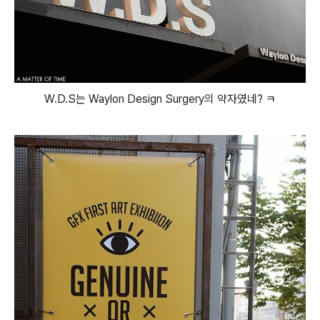
W.D.S는 Waylon Design Surgery의 약자였네? ㅋ