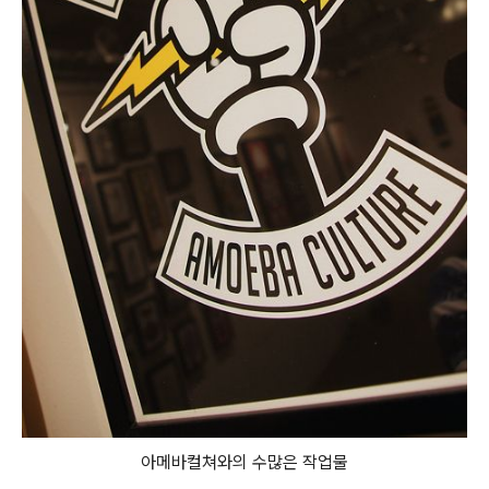
아메바컬쳐와의 수많은 작업물