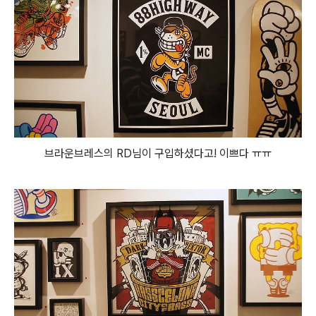
브라운브레스의 RD님이 구입하셨다고! 이쁘다 ㅠㅠ