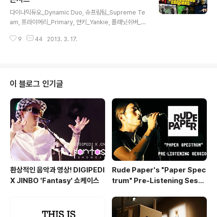
글 내용
음원을 배포하였는데(나도 받았지 후후....), 이 음원을 받은
다이나믹듀오_Dynamic Duo, 슈프림팀_Supreme Te
사람들이 하나같이 SNS를 통해 온갖 찬사와 각자가 생각
am, 프라이머리_Primary, 얀키_Yankie, 플래닛쉬버_Pl
하는 베스트 트랙을 꼽기도 하면서 수많은 사람들의 앨범
anet Shiver, 리듬파워_Rhythm Power, 자이언티_Zio
에 대한 기대감이 고조되었다. 일단 ..
9
44
2013. 3. 17.
n.T, 총 12인의 아티스트가 모두 출동하는 아메바컬쳐_A
moeba Culture의 레이블 콘서트가 열렸다! 아메바컬쳐
는 2013년 'NOWorkend'라는 슬로건 아래 '될대로 되라
고 해', '이 놈', '뻔한 멜로디' 세 곡을 연이어 발표하면서 힙
합팬들의 눈과 귀를 사로잡고 있는 가운데, 이 세 곡의 신곡
이 블로그 인기글
과 여러 멤버들의 합동 무대를 함께 즐길 수 있는 공연을 준
비하였다고 한다. 2013년 3월 16일, 17일 양일에 걸쳐 올
림픽공원 올림픽홀에서 열린 그들의 콘서트, 2013 아메바
후드 콘서트_Amo..
환상적인 음악과 영상! DIGIPEDI
Rude Paper's "Paper Spec
X JINBO 'Fantasy' 쇼케이스
trum" Pre-Listening Sessi
on