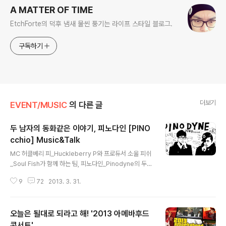
A MATTER OF TIME
EtchForte의 덕후 냄새 물씬 풍기는 라이프 스타일 블로그.
구독하기
더보기
EVENT/MUSIC
의 다른 글
두 남자의 동화같은 이야기, 피노다인 [PINO
cchio] Music&Talk
글 내용
MC 허클베리 피_Huckleberry P와 프로듀서 소울 피쉬
_Soul Fish가 함께 하는 팀, 피노다인_Pinodyne의 두
번째 정규 앨범 [피노키오_PINOcchio] 의 앨범 발매를 4
9
72
2013. 3. 31.
일 앞두고, 홍대에 위치한 1984에서 그들의 음악을 먼저
들어보며 음악에 관한 이야기들을 나눌 수 있는 음감회가
열렸다. 2013년 3월 30일에 열린, Pinodyne [PINOcc
오늘은 될대로 되라고 해! '2013 아메바후드
hio] Music & Talk를 찾아가 보았다. 피노다인은 이번
[피노키오] 앨범 발매를 앞두고 뮤지션과 지인들에게 먼저
콘서트'