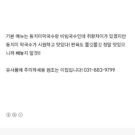
기본 메뉴는 동치미막국수랑 비빔국수인데 취향차이가 있겠지만
동치미 막국수가 시원하고 맛있다! 편육도 쫄깃쫄깃 정말 맛있으
니까 빼놓지 말것!!
유사품에 주의하세용 원조는 이집입니다! 031-883-9799
(새창열림)
로그 정보