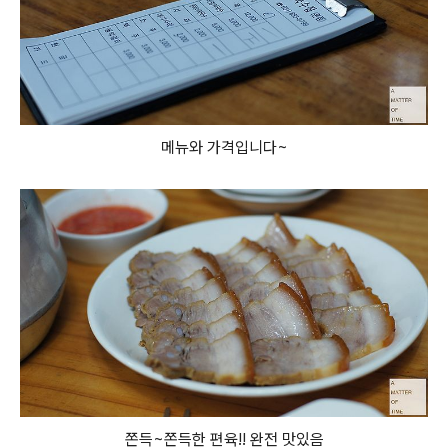
메뉴와 가격입니다~
쫀득~쫀득한 편육!! 완전 맛있음