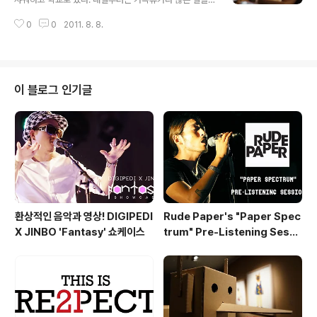
이용해야징 ㅋㅋ ps. 여담이지만 나가수에 이제 김범수 안
해야하는 회의 인지라 눈코뜰새 없이 바빴다. MC 섭외, 예
나오면 무슨 낙으로 보나 ㅠㅠㅠㅠㅠㅠ 아쉽당 ㅜㅜ ps. 컬
0
0
2011. 8. 8.
산 설정, 등원제 로고와 포스터가 대충 정해지고 나니 일이
티즘 가서 피터레플리카 실착해봤는데 너무 이쁘더라 ㅠㅠ
잘 풀리는 것 같다가도 아직은 해야 할 일이 많이 남은 것
ㅠㅠㅠㅠㅠㅠㅠㅠㅠ 돈생기면 질러야지 ㅠㅠ..
같아 맘이 편하지는 않다. 어쨌든 대충 일을 마무리하고 정
한솔과 함께 그릴5타코 먹으러 가로수길로 향했다. 김치
퀘사디아. 이거 완전 강추!! 개맛있었음!! 몬스터 스파이시
이 블로그 인기글
포크 부리또!! 완전 배불렀음 ㅠㅠ 그릴5타코의 로고! 등원
제 때 부를 수 있을지는 애들과 상의해 봐야할 일이겠지
만.... 어쨌든 너무 맛있었다 ㅠㅠ 가로수길 가실 때는 모두
들 한번 씩 드셔보시길!!
환상적인 음악과 영상! DIGIPEDI
Rude Paper's "Paper Spec
X JINBO 'Fantasy' 쇼케이스
trum" Pre-Listening Sessi
on