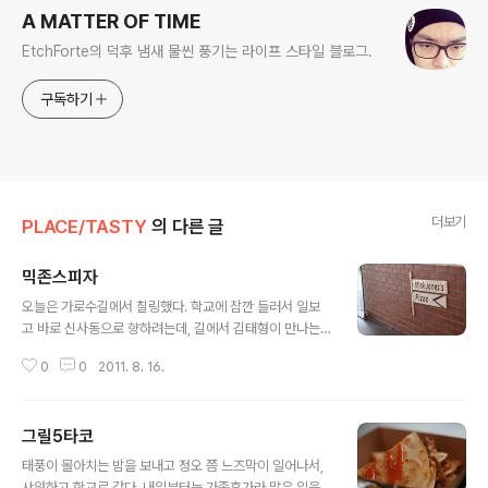
A MATTER OF TIME
EtchForte의 덕후 냄새 물씬 풍기는 라이프 스타일 블로그.
구독하기
더보기
PLACE/TASTY
의 다른 글
믹존스피자
글 내용
오늘은 가로수길에서 칠링했다. 학교에 잠깐 들러서 일보
고 바로 신사동으로 향하려는데, 길에서 김태형이 만나는
바람에 꼬셔서 같이 가기로 했다. 주된 목적은 컬티즘 가서
0
0
2011. 8. 16.
누디진 입어보고 그릴5타코 가서 저녁 먹으려는 속셈이었
지만, 아점을 대충 때웠더니 배가 고파서 믹존스피자에 들
렀다. 하이비션 제이케이 형이 나한테 말해주길 예전에 1세
그릴5타코
대로 활동하신 분이 차린 피자집이라고 하던데, 담백하니
글 내용
맛있기도 하고 무엇보다 흰색/빨간색/파란색을 사용한 깔
태풍이 몰아치는 밤을 보내고 정오 쯤 느즈막이 일어나서,
끔한 인테리어가 맘에 들었다. 앞으로 들릴 일 있으면 자주
샤워하고 학교로 갔다. 내일부터는 가족휴가라 많은 일을