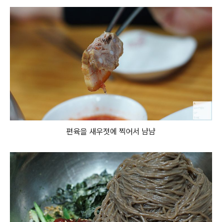
편육을 새우젓에 찍어서 냠냠