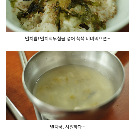
멸치밥! 멸치회무침을 넣어 쓱쓱 비벼먹으면~
멸치국. 시원하다~