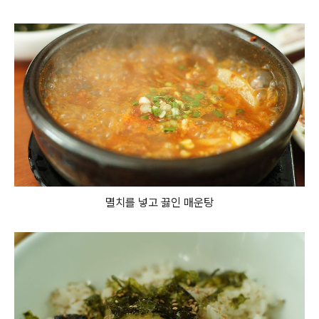
멸치를 넣고 끓인 매운탕