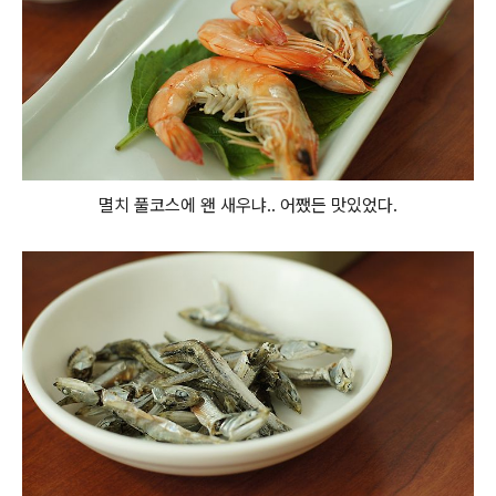
멸치 풀코스에 왠 새우냐.. 어쨌든 맛있었다.