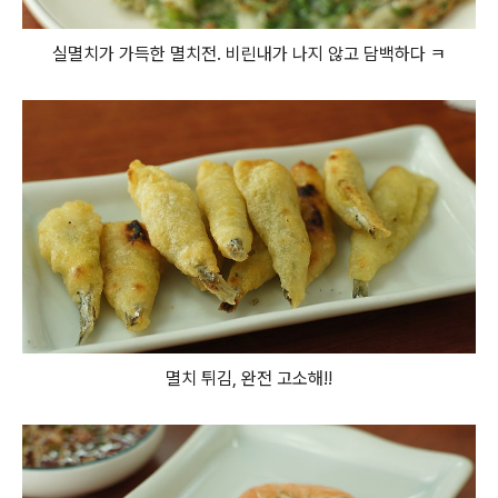
실멸치가 가득한 멸치전. 비린내가 나지 않고 담백하다 ㅋ
멸치 튀김, 완전 고소해!!