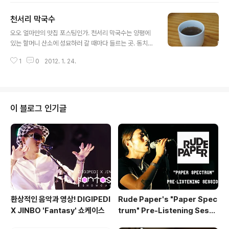
보자! 왜 이름이 '돌'곱창이냐면 위와 같이 돌판에 곱창을
천서리 막국수
익혀주기 때문이다. 자글자글한 돌판 위에 곱창을 올려놓
글 내용
고 기름을 중간중간에 빼주셔서 잘 익으면 씹는 맛이 완전
오오 얼마만의 맛집 포스팅인가. 천서리 막국수는 양평에
고소해ㅋㅋㅋㅋㅋㅋㅋㅋㅋㅋㅋ 곱창구이 좋아하는 사람들
있는 할머니 산소에 성묘하러 갈 때마다 들르는 곳. 동치미
이라면 누구나 감동할만한 이 맛! 곱창구이가 느끼하다면
국물로 만든 시원한 막국수와 편육이 주 메뉴인 이곳은 얼
곱창전골을 먹어보자! 김치와 쑥갓, 각종 버섯을 넣고 끓인
1
0
2012. 1. 24.
마전 MB가 왔다가서 유명해지기도 했다. 여주 가시는 분
곱창 전골도 이 집의 별미!! 느끼한 맛을 없애주면서도 칼칼
들은 꼭꼭 가보세요!! 후회 안하실 겁니다잉~ 기본 메뉴는
하고 구수한 국물이 일품!! 전골을 다..
동치미막국수랑 비빔국수인데 취향차이가 있겠지만 동치
미 막국수가 시원하고 맛있다! 편육도 쫄깃쫄깃 정말 맛있
으니까 빼놓지 말것!! 유사품에 주의하세용 원조는 이집입
이 블로그 인기글
니다! 031-883-9799
환상적인 음악과 영상! DIGIPEDI
Rude Paper's "Paper Spec
X JINBO 'Fantasy' 쇼케이스
trum" Pre-Listening Sessi
on