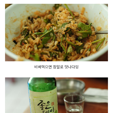
비벼먹으면 참말로 맛나다잉