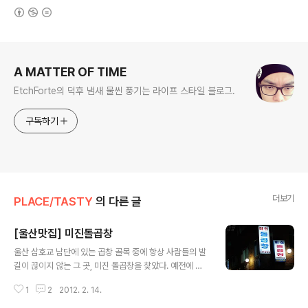
(새창열림)
로그 정보
A MATTER OF TIME
EtchForte의 덕후 냄새 물씬 풍기는 라이프 스타일 블로그.
구독하기
더보기
PLACE/TASTY
의 다른 글
[울산맛집] 미진돌곱창
글 내용
울산 삼호교 남단에 있는 곱창 골목 중에 항상 사람들의 발
길이 끊이지 않는 그 곳, 미진 돌곱창을 찾았다. 예전에 도
축장이 있었던 곳이라 이 동네에서 곱창요리가 발달한 것
1
2
2012. 2. 14.
이라는 말이 있는데 미진 돌곱창은 그 수많은 음식점 중에
서도 군계일학! 간만에 맛집 포스팅다운 맛집 포스팅을 해