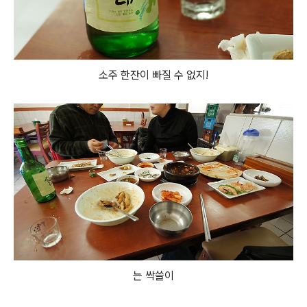
소주 한잔이 빠질 수 없지!
는 싹쓸이