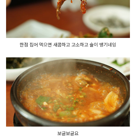
한점 집어 먹으면 새콤하고 고소하고 술이 땡기네잉
보글보글요