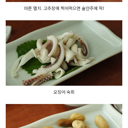
마른 멸치. 고추장에 찍어먹으면 술안주에 딱!
오징어 숙회