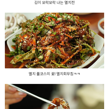
김이 모락모락 나는 멸치전
멸치 풀코스의 꽃! 멸치회무침ㅋㅋ