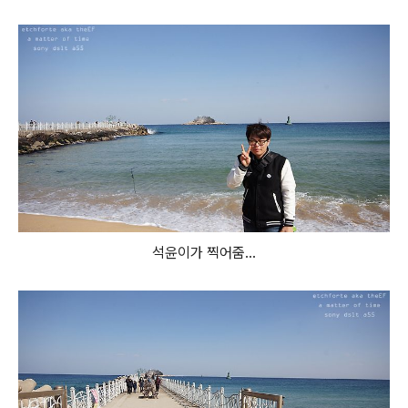
석윤이가 찍어줌...