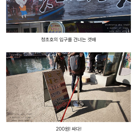
청초호의 입구를 건너는 갯배
200원! 싸다!