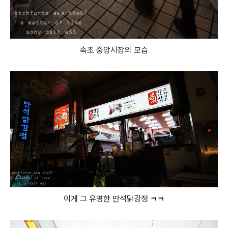
속초 중앙시장의 모습
이게 그 유명한 만석닭강정 ㅋㅋ