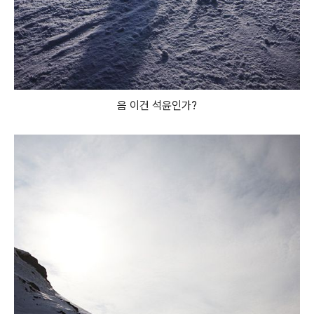
음 이건 석윤인가?