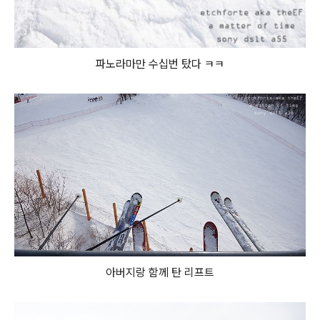
파노라마만 수십번 탔다 ㅋㅋ
아버지랑 함께 탄 리프트