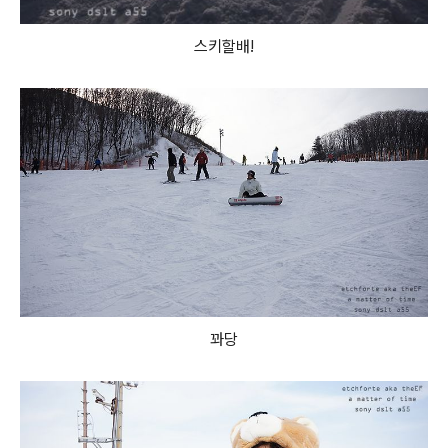
스키할배!
꽈당