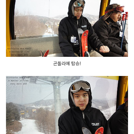
곤돌라에 탑승!