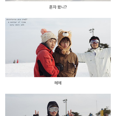
혼자 왔니?
헤헤