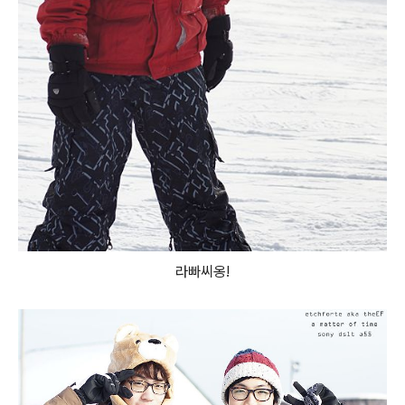
라빠씨옹!